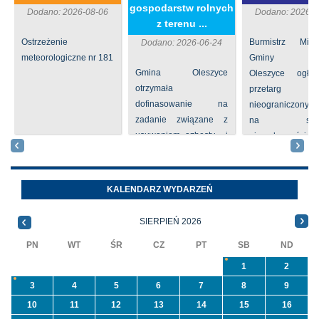
gospodarstw rolnych
Dodano: 2026-08-06
Dodano: 2026-0
z terenu ...
Ostrzeżenie
Burmistrz Mia
Dodano: 2026-06-24
meteorologiczne nr 181
Gminy
Gmina Oleszyce
Oleszyce ogła
otrzymała
przetarg
dofinasowanie na
nieograniczony 
zadanie związane z
na sprze
usuwaniem azbestu i
nieruchomości nr
wyrobów zawierających
położone
azbest w ramach
Oleszycach przy
programu
Orzeszkowej. W
KALENDARZ WYDARZEŃ
priorytetowego
informacji ...
NFOŚiGW pn.
SIERPIEŃ 2026
„Usuwanie odpadów ...
PN
WT
ŚR
CZ
PT
SB
ND
1
2
3
4
5
6
7
8
9
10
11
12
13
14
15
16