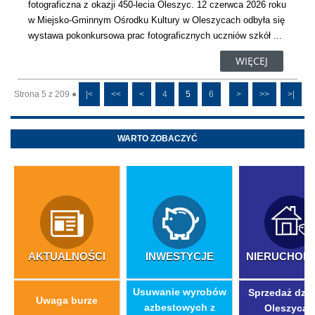
fotograficzna z okazji 450-lecia Oleszyc. 12 czerwca 2026 roku
w Miejsko-Gminnym Ośrodku Kultury w Oleszycach odbyła się
wystawa pokonkursowa prac fotograficznych uczniów szkół ...
WIĘCEJ
Strona 5 z 209 ●
|<
<<
<
4
5
6
>
>>
>|
WARTO ZOBACZYĆ
AKTUALNOŚCI
INWESTYCJE
NIERUCHOM
​Usuwanie wyrobów
Sprzedaż dzia
Uwaga burze
azbestowych z
Oleszycac