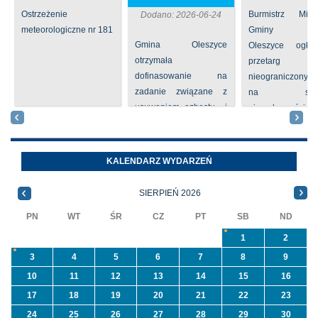
Ostrzeżenie
Burmistrz Mia
Dodano: 2026-06-24
meteorologiczne nr 181
Gminy
Gmina Oleszyce
Oleszyce ogła
otrzymała
przetarg
dofinasowanie na
nieograniczony 
zadanie związane z
na sprze
usuwaniem azbestu i
nieruchomości nr
wyrobów zawierających
położone
azbest w ramach
Oleszycach przy
programu
Orzeszkowej. W
KALENDARZ WYDARZEŃ
priorytetowego
informacji ...
NFOŚiGW pn.
SIERPIEŃ 2026
„Usuwanie odpadów ...
PN
WT
ŚR
CZ
PT
SB
ND
1
2
3
4
5
6
7
8
9
10
11
12
13
14
15
16
17
18
19
20
21
22
23
24
25
26
27
28
29
30