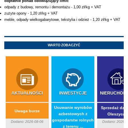
odpłatnie ponad obowiązujący limit:
odpady z budowy, remontu i demontażu - 1,00 zł/kg + VAT
zużyte opony - 1,20 zł/kg + VAT
meble, odpady wielkogabarytowe, tekstylia i odzież - 1,20 zł/kg + VAT
WARTO ZOBACZYĆ
AKTUALNOŚCI
INWESTYCJE
NIERUCHOM
​Usuwanie wyrobów
Sprzedaż dzia
Uwaga burze
azbestowych z
Oleszycac
gospodarstw rolnych
Dodano: 2026-08-06
Dodano: 2026-0
z terenu ...