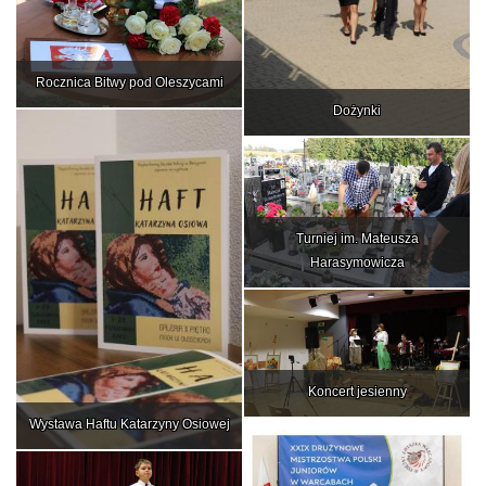
Rocznica Bitwy pod Oleszycami
Dożynki
Turniej im. Mateusza
Harasymowicza
Koncert jesienny
Wystawa Haftu Katarzyny Osiowej