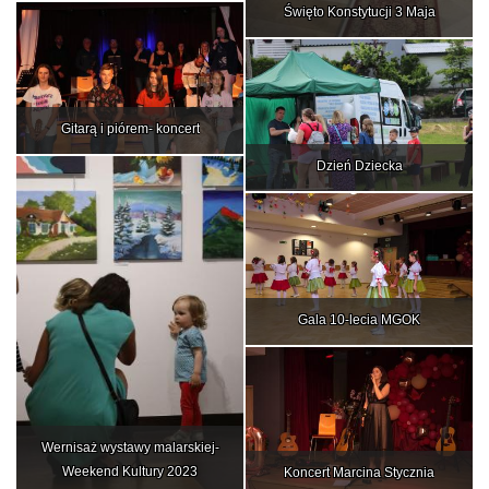
Święto Konstytucji 3 Maja
Gitarą i piórem- koncert
Dzień Dziecka
Gala 10-lecia MGOK
Wernisaż wystawy malarskiej-
Weekend Kultury 2023
Koncert Marcina Stycznia