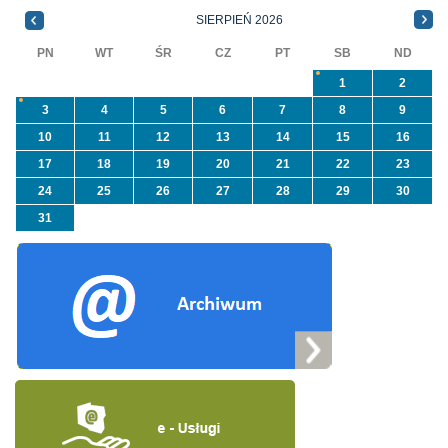
NFOŚiGW pn.
SIERPIEŃ 2026
„Usuwanie odpadów ...
PN
WT
ŚR
CZ
PT
SB
ND
1
2
3
4
5
6
7
8
9
10
11
12
13
14
15
16
17
18
19
20
21
22
23
24
25
26
27
28
29
30
31