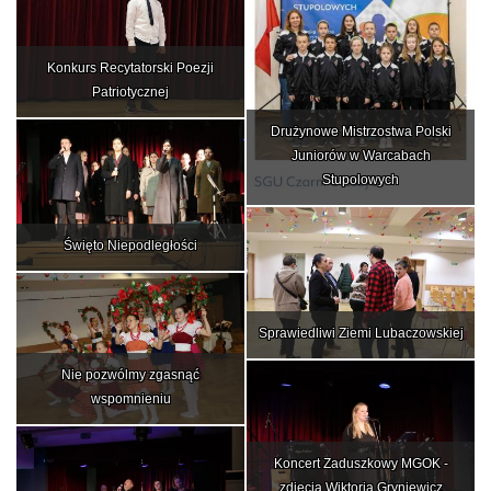
Konkurs Recytatorski Poezji
Patriotycznej
Drużynowe Mistrzostwa Polski
Juniorów w Warcabach
Stupolowych
Święto Niepodległości
Sprawiedliwi Ziemi Lubaczowskiej
Nie pozwólmy zgasnąć
wspomnieniu
Koncert Zaduszkowy MGOK -
zdjęcia Wiktoria Gryniewicz