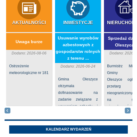
AKTUALNOŚCI
INWESTYCJE
NIERUCHOM
​Usuwanie wyrobów
Sprzedaż dzia
Uwaga burze
azbestowych z
Oleszycac
gospodarstw rolnych
Dodano: 2026-08-06
Dodano: 2026-0
z terenu ...
Ostrzeżenie
Burmistrz Mia
Dodano: 2026-06-24
meteorologiczne nr 181
Gminy
Gmina Oleszyce
Oleszyce ogła
otrzymała
przetarg
dofinasowanie na
nieograniczony 
zadanie związane z
na sprze
usuwaniem azbestu i
nieruchomości nr
wyrobów zawierających
położone
azbest w ramach
Oleszycach przy
programu
Orzeszkowej. W
KALENDARZ WYDARZEŃ
priorytetowego
informacji ...