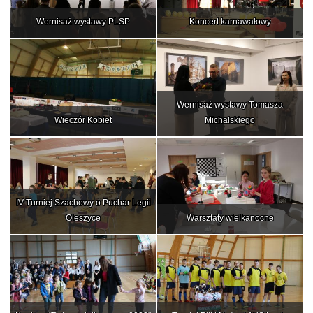
Wernisaż wystawy PLSP
Koncert karnawałowy
Wernisaż wystawy Tomasza
Wieczór Kobiet
Michalskiego
IV Turniej Szachowy o Puchar Legii
Oleszyce
Warsztaty wielkanocne