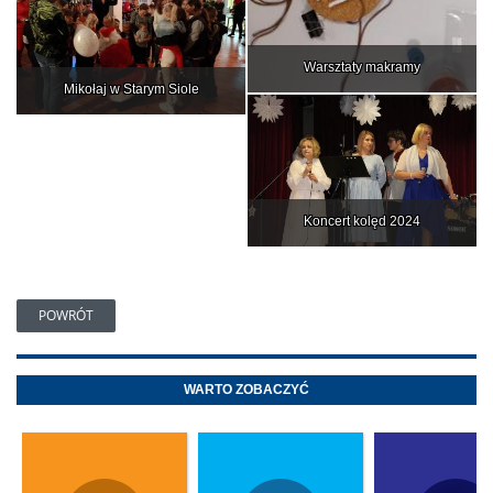
Warsztaty makramy
Mikołaj w Starym Siole
Koncert kolęd 2024
POWRÓT
WARTO ZOBACZYĆ