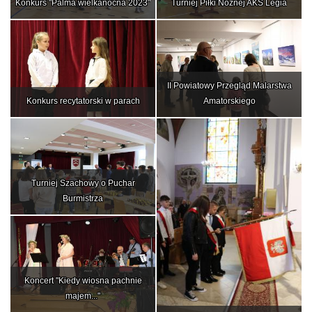
Konkurs "Palma wielkanocna 2023"
Turniej Piłki Nożnej AKS Legia
II Powiatowy Przegląd Malarstwa
Konkurs recytatorski w parach
Amatorskiego
Turniej Szachowy o Puchar
Burmistrza
Koncert "Kiedy wiosna pachnie
majem..."