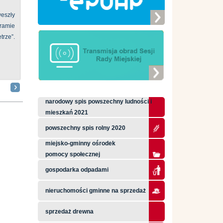
eszły
ramie
ze”.
narodowy spis powszechny ludności i
mieszkań 2021
powszechny spis rolny 2020
miejsko-gminny ośrodek
pomocy społecznej
gospodarka odpadami
nieruchomości gminne na sprzedaż
sprzedaż drewna