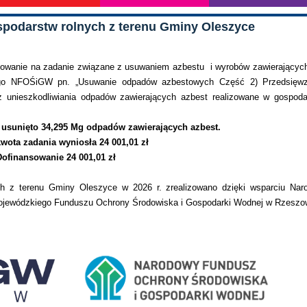
podarstw rolnych z terenu Gminy Oleszyce
sowanie na zadanie związane z usuwaniem azbestu i wyrobów zawierającyc
ego NFOŚiGW pn. „Usuwanie odpadów azbestowych Część 2) Przedsięwz
raz unieszkodliwiania odpadów zawierających azbest realizowane w gospod
 usunięto 34,295 Mg odpadów zawierających azbest.
wota zadania wyniosła 24 001,01 zł
Dofinansowanie 24 001,01 zł
h z terenu Gminy Oleszyce w 2026 r. zrealizowano dzięki wsparciu Nar
ojewódzkiego Funduszu Ochrony Środowiska i Gospodarki Wodnej w Rzeszo