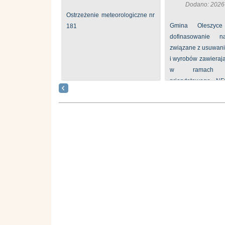
Dodano: 2026
Ostrzeżenie meteorologiczne nr
Gmina Oleszyce
181
dofinasowanie 
związane z usuwan
i wyrobów zawieraj
w ramach p
priorytetowego N
„Usuwanie odpadów 