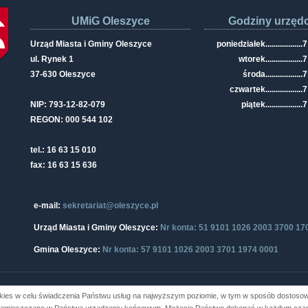
UMiG Oleszyce
Godziny urzęd
Urząd Miasta i Gminy Oleszyce
poniedziałek
..................
7
ul. Rynek 1
wtorek
..................
7
37-630 Oleszyce
środa
..................
7
czwartek
..................
7
NIP: 793-12-82-079
piątek
..................
7
REGON: 000 544 102
tel.: 16 63 15 010
fax: 16 63 15 636
e-mail:
sekretariat@oleszyce.pl
Urząd Miasta i Gminy Oleszyce:
Nr konta: 51 9101 1026 2003 3700 17
Gmina Oleszyce:
Nr konta: 57 9101 1026 2003 3701 1974 0001
kies w celu świadczenia Państwu usług na najwyższym poziomie, w tym w sposób dostosowa
i Gminy Oleszyce