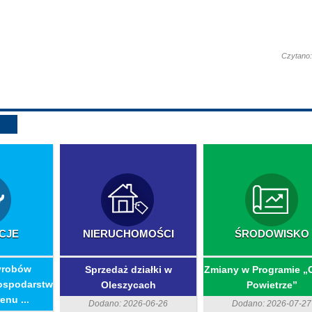
Czytano:
CJE
NIERUCHOMOŚCI
ŚRODOWISKO
yrobów
Sprzedaż działki w
Zmiany w Programie „
ospodarstw
Oleszycach
Powietrze”
enu ...
Dodano: 2026-06-26
Dodano: 2026-07-27