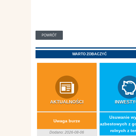
POWRÓT
WARTO ZOBACZYĆ
AKTUALNOŚCI
INWESTY
​Usuwanie w
Uwaga burze
azbestowych z g
rolnych z ter
Dodano: 2026-08-06