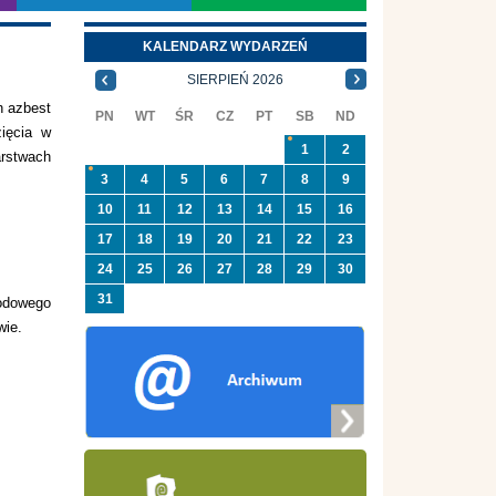
KALENDARZ WYDARZEŃ
SIERPIEŃ 2026
h azbest
PN
WT
ŚR
CZ
PT
SB
ND
ięcia w
1
2
arstwach
3
4
5
6
7
8
9
10
11
12
13
14
15
16
17
18
19
20
21
22
23
24
25
26
27
28
29
30
31
odowego
wie.