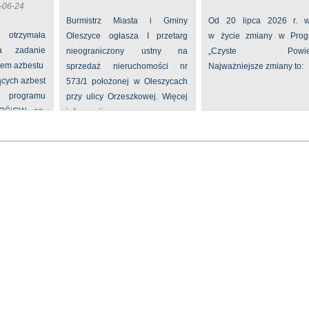
-06-24
Burmistrz Miasta i Gminy
Od 20 lipca 2026 r. w
 otrzymała
Oleszyce ogłasza I przetarg
w życie zmiany w Prog
na zadanie
nieograniczony ustny na
„Czyste Powietr
iem azbestu
sprzedaż nieruchomości nr
Najważniejsze zmiany to:
ących azbest
573/1 położonej w Oleszycach
rogramu
przy ulicy Orzeszkowej. Więcej
FOŚiGW pn.
informacji ...
...