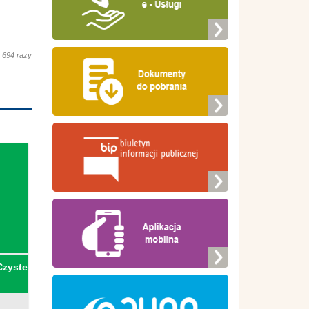
 694 razy
Czyste