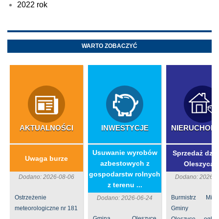
2022 rok
WARTO ZOBACZYĆ
AKTUALNOŚCI
INWESTYCJE
NIERUCHOM
​Usuwanie wyrobów
Sprzedaż dzia
Uwaga burze
azbestowych z
Oleszycac
gospodarstw rolnych
Dodano: 2026-08-06
Dodano: 2026-0
z terenu ...
Ostrzeżenie
Burmistrz Mia
Dodano: 2026-06-24
meteorologiczne nr 181
Gminy
Gmina Oleszyce