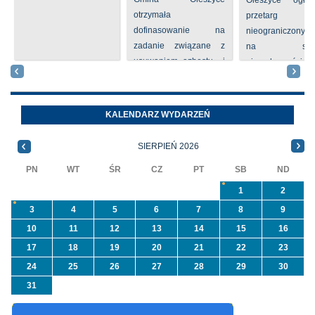
Oleszyce ogła
otrzymała
przetarg
dofinasowanie na
nieograniczony 
zadanie związane z
na sprze
usuwaniem azbestu i
nieruchomości nr
wyrobów zawierających
położone
azbest w ramach
Oleszycach przy
programu
Orzeszkowej. W
KALENDARZ WYDARZEŃ
priorytetowego
informacji ...
NFOŚiGW pn.
SIERPIEŃ 2026
„Usuwanie odpadów ...
PN
WT
ŚR
CZ
PT
SB
ND
1
2
3
4
5
6
7
8
9
10
11
12
13
14
15
16
17
18
19
20
21
22
23
24
25
26
27
28
29
30
31