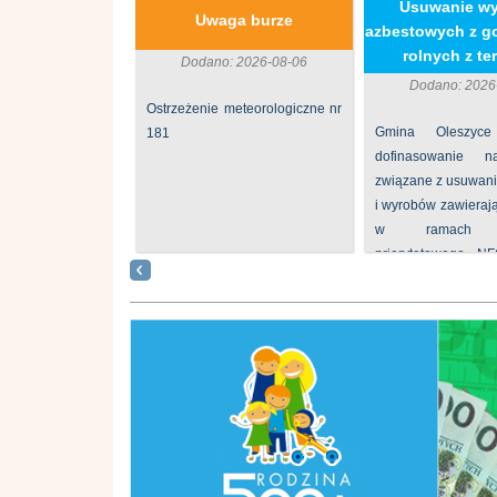
​Usuwanie w
Uwaga burze
azbestowych z g
rolnych z ter
Dodano: 2026-08-06
Dodano: 2026
Ostrzeżenie meteorologiczne nr
Gmina Oleszyce
181
dofinasowanie 
związane z usuwan
i wyrobów zawieraj
w ramach p
priorytetowego N
„Usuwanie odpadów 