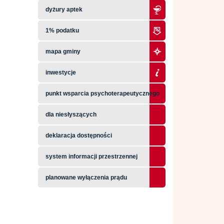
dyżury aptek
1% podatku
mapa gminy
inwestycje
punkt wsparcia psychoterapeutycznego
dla niesłyszących
deklaracja dostępności
system informacji przestrzennej
planowane wyłączenia prądu