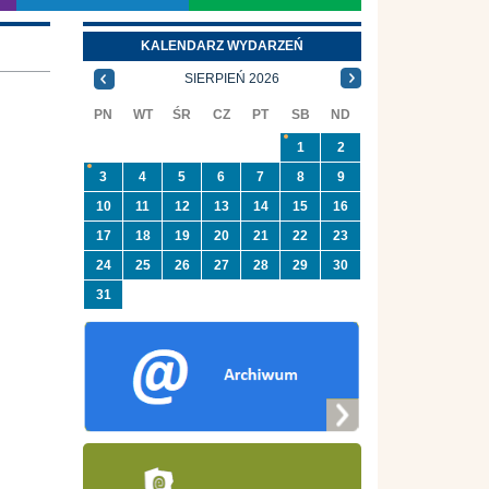
KALENDARZ WYDARZEŃ
SIERPIEŃ 2026
PN
WT
ŚR
CZ
PT
SB
ND
1
2
3
4
5
6
7
8
9
10
11
12
13
14
15
16
17
18
19
20
21
22
23
24
25
26
27
28
29
30
31