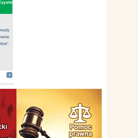
Czyste
eszły
ramie
ze”.