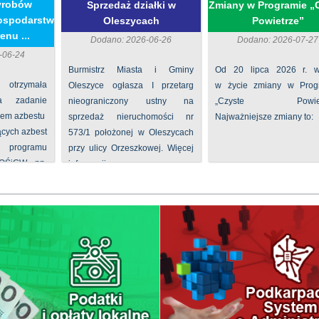
yrobów
Sprzedaż działki w
Zmiany w Programie „
ospodarstw
Oleszycach
Powietrze”
enu ...
Dodano: 2026-06-26
Dodano: 2026-07-27
-06-24
Burmistrz Miasta i Gminy
Od 20 lipca 2026 r. w
 otrzymała
Oleszyce ogłasza I przetarg
w życie zmiany w Prog
na zadanie
nieograniczony ustny na
„Czyste Powietr
iem azbestu
sprzedaż nieruchomości nr
Najważniejsze zmiany to:
ących azbest
573/1 położonej w Oleszycach
rogramu
przy ulicy Orzeszkowej. Więcej
FOŚiGW pn.
informacji ...
...