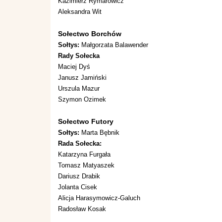
Kazimierz Rymarowicz
Aleksandra Wit
Sołectwo Borchów
Sołtys:
Małgorzata Balawender
Rady Sołecka
Maciej Dyś
Janusz Jamiński
Urszula Mazur
Szymon Ozimek
Sołectwo Futory
Sołtys:
Marta Bębnik
Rada Sołecka:
Katarzyna Furgała
Tomasz Matyaszek
Dariusz Drabik
Jolanta Cisek
Alicja Harasymowicz-Galuch
Radosław Kosak