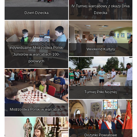
IV Turniej warcabowy z okazji Dnia
Dzień Dziecka
Dziecka
Indywidualne Mistrzostwa Polski
Weekend Kultury
Juniorów w warcabach 100-
polowych
Turniej Piłki Nożnej
Mistrzostwa Polski w warcabach
Dożynki Powiatowe