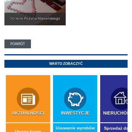
50-lecie Pożycia Małżeńskiego
POWRÓT
WARTO ZOBACZYĆ
AKTUALNOŚCI
INWESTYCJE
NIERUCHOM
​Usuwanie wyrobów
Sprzedaż dzia
Uwaga burze