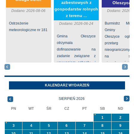
azbestowych z
Oleszycac
gospodarstw rolnych
Dodano: 2026-08-06
Dodano: 2026-0
z terenu ...
Ostrzeżenie
Burmistrz Mia
Dodano: 2026-06-24
meteorologiczne nr 181
Gminy
Gmina Oleszyce
Oleszyce ogła
otrzymała
przetarg
dofinasowanie na
nieograniczony 
zadanie związane z
na sprze
usuwaniem azbestu i
nieruchomości nr
wyrobów zawierających
położone
azbest w ramach
Oleszycach przy
programu
Orzeszkowej. W
KALENDARZ WYDARZEŃ
priorytetowego
informacji ...
NFOŚiGW pn.
SIERPIEŃ 2026
„Usuwanie odpadów ...
PN
WT
ŚR
CZ
PT
SB
ND
1
2
3
4
5
6
7
8
9
10
11
12
13
14
15
16