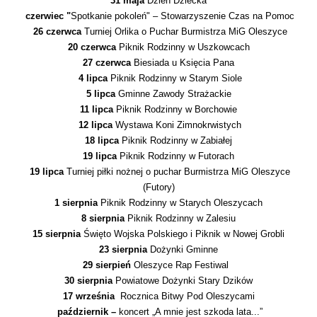
31 maja
Dzień Dziecka
czerwiec "
Spotkanie pokoleń" – Stowarzyszenie Czas na Pomoc
26 czerwca
Turniej Orlika o Puchar Burmistrza MiG Oleszyce
20 czerwca
Piknik Rodzinny w Uszkowcach
27 czerwca
Biesiada u Księcia Pana
4 lipca
Piknik Rodzinny w Starym Siole
5 lipca
Gminne Zawody Strażackie
11 lipca
Piknik Rodzinny w Borchowie
12 lipca
Wystawa Koni Zimnokrwistych
18 lipca
Piknik Rodzinny w Zabiałej
19 lipca
Piknik Rodzinny w Futorach
19 lipca
Turniej piłki nożnej o puchar Burmistrza MiG Oleszyce
(Futory)
1 sierpnia
Piknik Rodzinny w Starych Oleszycach
8 sierpnia
Piknik Rodzinny w Zalesiu
15 sierpnia
Święto Wojska Polskiego i Piknik w Nowej Grobli
23 sierpnia
Dożynki Gminne
29 sierpień
Oleszyce Rap Festiwal
30 sierpnia
Powiatowe Dożynki Stary Dzików
17 września
Rocznica Bitwy Pod Oleszycami
październik –
koncert „A mnie jest szkoda lata...”