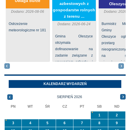
Uwaga burze
azbestowych z
Oleszycac
gospodarstw rolnych
Dodano: 2026-08-06
Dodano: 2026-0
z terenu ...
Ostrzeżenie
Burmistrz Mia
Dodano: 2026-06-24
meteorologiczne nr 181
Gminy
Gmina Oleszyce
Oleszyce ogła
otrzymała
przetarg
dofinasowanie na
nieograniczony 
zadanie związane z
na sprze
usuwaniem azbestu i
nieruchomości nr
wyrobów zawierających
położone
azbest w ramach
Oleszycach przy
programu
Orzeszkowej. W
KALENDARZ WYDARZEŃ
priorytetowego
informacji ...
NFOŚiGW pn.
SIERPIEŃ 2026
„Usuwanie odpadów ...
PN
WT
ŚR
CZ
PT
SB
ND
1
2
3
4
5
6
7
8
9