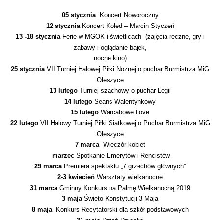
05 stycznia
Koncert Noworoczny
12 stycznia
Koncert Kolęd – Marcin Styczeń
13 -18 stycznia
Ferie w MGOK i świetlicach (zajęcia ręczne, gry i
zabawy i oglądanie bajek,
nocne kino)
25 stycznia
VII Turniej Halowej Piłki Nożnej o puchar Burmistrza MiG
Oleszyce
13 lutego
Turniej szachowy o puchar Legii
14 lutego
Seans Walentynkowy
15 lutego
Warcabowe Love
22 lutego
VII Halowy Turniej Piłki Siatkowej o Puchar Burmistrza MiG
Oleszyce
7 marca
Wieczór kobiet
marzec
Spotkanie Emerytów i Rencistów
29 marca
Premiera spektaklu „7 grzechów głównych”
2-3 kwiecień
Warsztaty wielkanocne
31 marca
Gminny Konkurs na Palmę Wielkanocną 2019
3 maja
Święto Konstytucji 3 Maja
8 maja
Konkurs Recytatorski dla szkół podstawowych