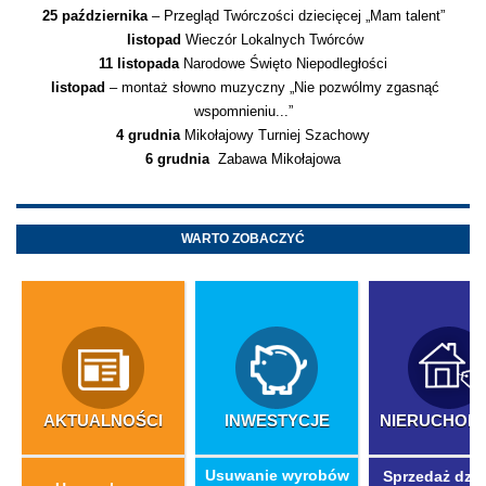
25 października
– Przegląd Twórczości dziecięcej „Mam talent”
listopad
Wieczór Lokalnych Twórców
11 listopada
Narodowe Święto Niepodległości
listopad
– montaż słowno muzyczny „Nie pozwólmy zgasnąć
wspomnieniu...”
4 grudnia
Mikołajowy Turniej Szachowy
6 grudnia
Zabawa Mikołajowa
WARTO ZOBACZYĆ
AKTUALNOŚCI
INWESTYCJE
NIERUCHOM
​Usuwanie wyrobów
Sprzedaż dzia