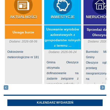
AKTUALNOŚCI
INWESTYCJE
NIERUCHOM
​Usuwanie wyrobów
Sprzedaż dzia
Uwaga burze
azbestowych z
Oleszycac
gospodarstw rolnych
Dodano: 2026-08-06
Dodano: 2026-0
z terenu ...
Ostrzeżenie
Burmistrz Mia
Dodano: 2026-06-24
meteorologiczne nr 181
Gminy
Gmina Oleszyce
Oleszyce ogła
otrzymała
przetarg
dofinasowanie na
nieograniczony 
zadanie związane z
na sprze
usuwaniem azbestu i
nieruchomości nr
wyrobów zawierających
położone
azbest w ramach
Oleszycach przy
programu
Orzeszkowej. W
KALENDARZ WYDARZEŃ
priorytetowego
informacji ...