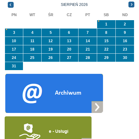
NFOŚiGW pn.
SIERPIEŃ 2026
„Usuwanie odpadów ...
PN
WT
ŚR
CZ
PT
SB
ND
1
2
3
4
5
6
7
8
9
10
11
12
13
14
15
16
17
18
19
20
21
22
23
24
25
26
27
28
29
30
31