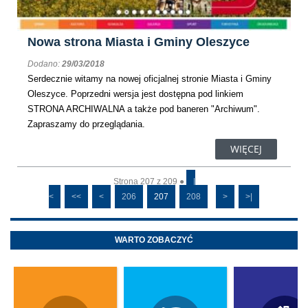
Nowa strona Miasta i Gminy Oleszyce
Dodano:
29/03/2018
Serdecznie witamy na nowej oficjalnej stronie Miasta i Gminy
Oleszyce. Poprzedni wersja jest dostępna pod linkiem
STRONA ARCHIWALNA a także pod baneren "Archiwum".
Zapraszamy do przeglądania.
WIĘCEJ
Strona 207 z 209 ●
|
<
<<
<
206
207
208
>
>|
WARTO ZOBACZYĆ