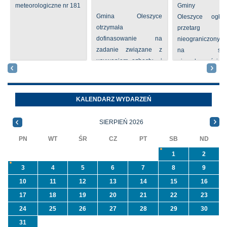
meteorologiczne nr 181
Gminy
Gmina Oleszyce
Oleszyce ogła
otrzymała
przetarg
dofinasowanie na
nieograniczony 
zadanie związane z
na sprze
usuwaniem azbestu i
nieruchomości nr
wyrobów zawierających
położone
azbest w ramach
Oleszycach przy
programu
Orzeszkowej. W
KALENDARZ WYDARZEŃ
priorytetowego
informacji ...
NFOŚiGW pn.
SIERPIEŃ 2026
„Usuwanie odpadów ...
PN
WT
ŚR
CZ
PT
SB
ND
1
2
3
4
5
6
7
8
9
10
11
12
13
14
15
16
17
18
19
20
21
22
23
24
25
26
27
28
29
30
31