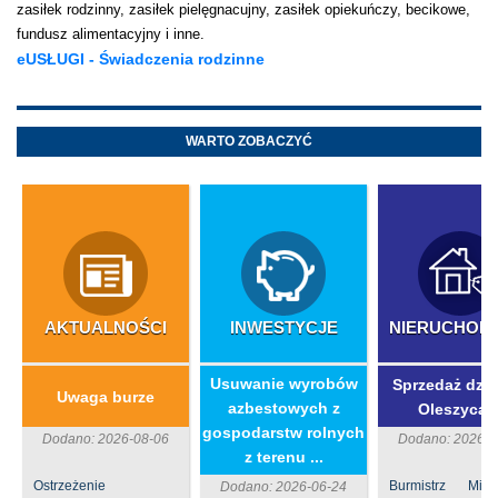
zasiłek rodzinny, zasiłek pielęgnacujny, zasiłek opiekuńczy, becikowe,
fundusz alimentacyjny i inne.
eUSŁUGI - Świadczenia rodzinne
WARTO ZOBACZYĆ
AKTUALNOŚCI
INWESTYCJE
NIERUCHOM
​Usuwanie wyrobów
Sprzedaż dzia
Uwaga burze
azbestowych z
Oleszycac
gospodarstw rolnych
Dodano: 2026-08-06
Dodano: 2026-0
z terenu ...
Ostrzeżenie
Burmistrz Mia
Dodano: 2026-06-24