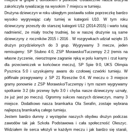
zakończyła rywalizację na wysokim 7 miejscu w turnieju.
Drużyna dziewczyn w roku ubiegłym postawiła sobie poprzeczkę bardzo
wysoko wygrywając cały turniej w kategorii U10. W tym roku
dziewczyny przeszły do starszej kategorii U12 (2014-2015) i warto tutaj
nadmienić, że miały trochę trudniej, bo w naszej drużynie są same
dziewczyny z roczników 2015 i 2016 . W rozgrywkach udział wzięło 15
drużyn przydzielonych do 3 grup. Wygrywamy 3 mecze, jeden
remisujemy: SP Stubno 4:0, ZSP Morawsko/Tuczempy 2:2 (remis na
własne życzenie, nieroztropne zagranie ręką w polu karnym i rzut karny
dla przeciwniczek w końcówce meczu), SP Spie 9:0, UKS Olimpia
Pysznica 5:0 i uzyskujemy awans do czołowej czwórki turnieju. W
półfinale przegrywamy z SP 21 Rzeszów 0:4. W meczu o 3 miejsce
gramy ponownie z ZSP Morawsko/Tuczempy i tym razem wygrywamy
spotkanie 3:2 (do przerwy było 3:0 i chyba nasze dziewczyny uznały,
że już jest po meczu). Ogromny sukces naszych dziewczyn, mamy 3
miejsce. Dodatkowo nasza bramkarka Ola Serafin, zostaje wybrana
najlepszą bramkarką całego turnieju.
Jestem bardzo dumny z występów naszych obydwu drużyn podczas
zawodów tak jak Szkoła Podstawowa i cała społeczność Oleszyc.
Widziałem ile serca włożyli w każdym meczu i jak bardzo się starali,