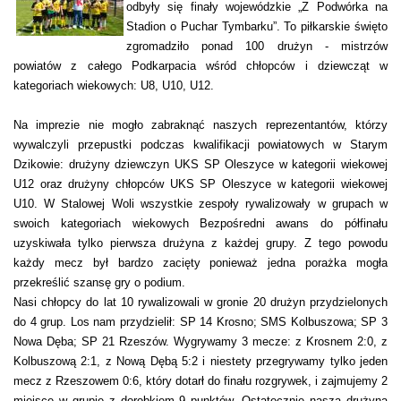
odbyły się finały wojewódzkie „Z Podwórka na
Stadion o Puchar Tymbarku”. To piłkarskie święto
zgromadziło ponad 100 drużyn - mistrzów
powiatów z całego Podkarpacia wśród chłopców i dziewcząt w
kategoriach wiekowych: U8, U10, U12.
Na imprezie nie mogło zabraknąć naszych reprezentantów, którzy
wywalczyli przepustki podczas kwalifikacji powiatowych w Starym
Dzikowie: drużyny dziewczyn UKS SP Oleszyce w kategorii wiekowej
U12 oraz drużyny chłopców UKS SP Oleszyce w kategorii wiekowej
U10. W Stalowej Woli wszystkie zespoły rywalizowały w grupach w
swoich kategoriach wiekowych Bezpośredni awans do półfinału
uzyskiwała tylko pierwsza drużyna z każdej grupy. Z tego powodu
każdy mecz był bardzo zacięty ponieważ jedna porażka mogła
przekreślić szansę gry o podium.
Nasi chłopcy do lat 10 rywalizowali w gronie 20 drużyn przydzielonych
do 4 grup. Los nam przydzielił: SP 14 Krosno; SMS Kolbuszowa; SP 3
Nowa Dęba; SP 21 Rzeszów. Wygrywamy 3 mecze: z Krosnem 2:0, z
Kolbuszową 2:1, z Nową Dębą 5:2 i niestety przegrywamy tylko jeden
mecz z Rzeszowem 0:6, który dotarł do finału rozgrywek, i zajmujemy 2
miejsce w grupie z dorobkiem 9 punktów. Ostatecznie nasza drużyna