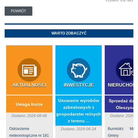
Czytano: 952 razy
POWRÓT
WARTO ZOBACZYĆ
AKTUALNOŚCI
INWESTYCJE
NIERUCHOM
​Usuwanie wyrobów
Sprzedaż dzia
Uwaga burze
azbestowych z
Oleszycac
gospodarstw rolnych
Dodano: 2026-08-06
Dodano: 2026-0
z terenu ...
Ostrzeżenie
Burmistrz Mia
Dodano: 2026-06-24
meteorologiczne nr 181
Gminy