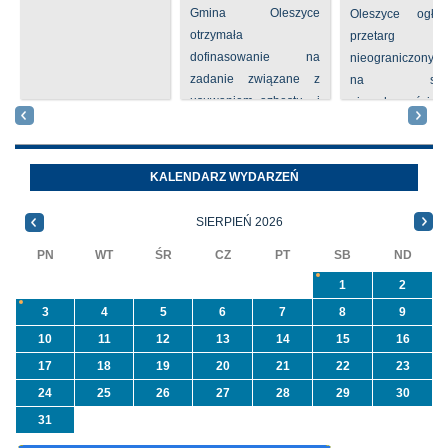
Gmina Oleszyce
Oleszyce ogła
otrzymała
przetarg
dofinasowanie na
nieograniczony 
zadanie związane z
na sprze
usuwaniem azbestu i
nieruchomości nr
wyrobów zawierających
położone
azbest w ramach
Oleszycach przy
programu
Orzeszkowej. W
KALENDARZ WYDARZEŃ
priorytetowego
informacji ...
NFOŚiGW pn.
SIERPIEŃ 2026
„Usuwanie odpadów ...
PN
WT
ŚR
CZ
PT
SB
ND
1
2
3
4
5
6
7
8
9
10
11
12
13
14
15
16
17
18
19
20
21
22
23
24
25
26
27
28
29
30
31