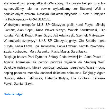
aby wywalczyć przepustkę do Warszawy. Nie poszło tak jak to sobie
wymarzyliśmy, ale na pewno wyjeżdżamy ze Stalowej Woli z
podniesionym czołem. Naszym udziałem przypada 3. oraz 7. miejsce
na Podkarpaciu – GRATULACJE.
W drużynie chłopców UKS SP Oleszyce grali: Karol Foryś, Mikołaj
Gontarz, Alan Sopel, Kuba Wawrzusiszyn, Wojtek Zawitkowski, Filip
Kutyła, Patryk Kogut, Karol Szyk, Jaś Adamczyk, Szymek Matyaszek.
W drużynie dziewczyn UKS SP Oleszyce grały: Ola Serafin, Lena
Kutyła, Kasia Larwa, Iga Jabłońska, Hania Dworak, Kamila Powroźnik,
Zuzia Kostrubiec, Maja Jaremko, Kasia Mazur, Sara Jasic.
Dziękuję bardzo Pani Dyrektor Szkoły Podstawowej im. Jana Pawła II,
Agacie Adamskiej za pomoc podczas wyjazdu do Stalowej Woli.
Dziękuję rodzicom, którzy pomagali podczas rozgrywek. Wasz mocny
doping podczas meczów dodawał dzieciom animuszu. Dziękuję: Agata
Dworak, Arleta Jabłońska, Patrycja Kutyła, Ela Gontarz, Grzesiek
Foryś, Damian Szyk.
Galeria zdjęć