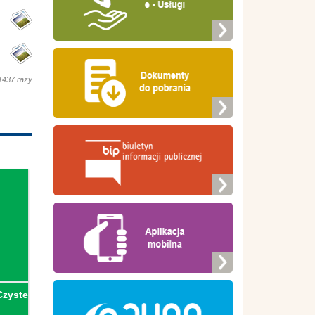
1437 razy
Czyste