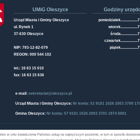
UMiG Oleszyce
Godziny urzęd
Urząd Miasta i Gminy Oleszyce
poniedziałek
..................
7
ul. Rynek 1
wtorek
..................
7
37-630 Oleszyce
środa
..................
7
czwartek
..................
7
NIP: 793-12-82-079
piątek
..................
7
REGON: 000 544 102
tel.: 16 63 15 010
fax: 16 63 15 636
e-mail:
sekretariat@oleszyce.pl
Urząd Miasta i Gminy Oleszyce:
Nr konta: 51 9101 1026 2003 3700 17
Gmina Oleszyce:
Nr konta: 57 9101 1026 2003 3701 1974 0001
kies w celu świadczenia Państwu usług na najwyższym poziomie, w tym w sposób dostosowa
i Gminy Oleszyce