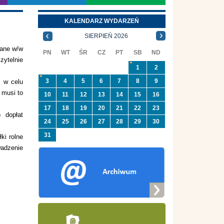
KALENDARZ WYDARZEŃ
SIERPIEŃ 2026
wane w/w
PN
WT
ŚR
CZ
PT
SB
ND
zytelnie
1
2
3
4
5
6
7
8
9
) w celu
 musi to
10
11
12
13
14
15
16
17
18
19
20
21
22
23
 dopłat
24
25
26
27
28
29
30
31
ki rolne
wadzenie