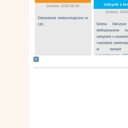
rolnych z ter
Dodano: 2026-08-06
Dodano: 2026
Ostrzeżenie meteorologiczne nr
Gmina Oleszyce
181
dofinasowanie 
związane z usuwan
i wyrobów zawieraj
w ramach p
priorytetowego N
„Usuwanie odpadów 