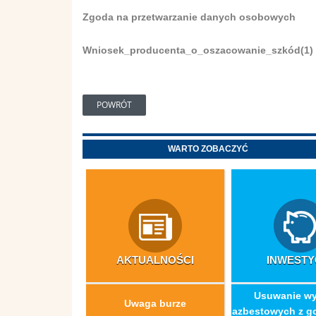
Zgoda na przetwarzanie danych osobowych
Wniosek_producenta_o_oszacowanie_szkód(1)
POWRÓT
WARTO ZOBACZYĆ
AKTUALNOŚCI
INWESTY
​Usuwanie w
Uwaga burze
azbestowych z g