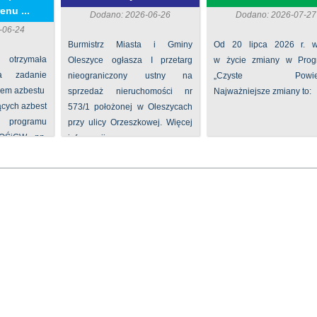
enu ...
Dodano: 2026-06-26
Dodano: 2026-07-27
-06-24
Burmistrz Miasta i Gminy
Od 20 lipca 2026 r. w
 otrzymała
Oleszyce ogłasza I przetarg
w życie zmiany w Prog
na zadanie
nieograniczony ustny na
„Czyste Powietr
iem azbestu
sprzedaż nieruchomości nr
Najważniejsze zmiany to:
ących azbest
573/1 położonej w Oleszycach
rogramu
przy ulicy Orzeszkowej. Więcej
FOŚiGW pn.
informacji ...
...