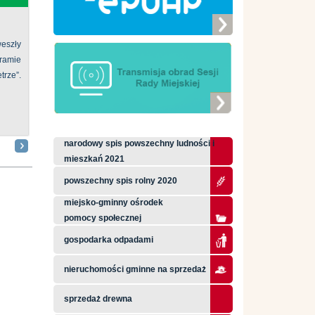
eszły
ramie
ze”.
narodowy spis powszechny ludności i
mieszkań 2021
powszechny spis rolny 2020
miejsko-gminny ośrodek
pomocy społecznej
gospodarka odpadami
nieruchomości gminne na sprzedaż
sprzedaż drewna