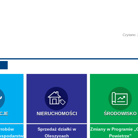
Czytano: 
CJE
NIERUCHOMOŚCI
ŚRODOWISKO
yrobów
Sprzedaż działki w
Zmiany w Programie „
ospodarstw
Oleszycach
Powietrze”