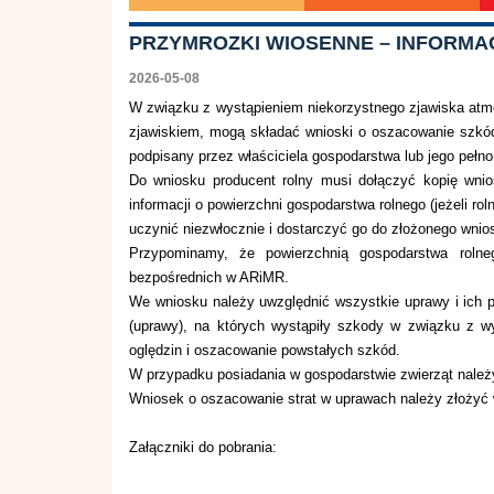
PRZYMROZKI WIOSENNE – INFORMA
2026-05-08
W związku z wystąpieniem niekorzystnego zjawiska at
zjawiskiem, mogą składać wnioski o oszacowanie szkód
podpisany przez właściciela gospodarstwa lub jego pełn
Do wniosku producent rolny musi dołączyć kopię wnio
informacji o powierzchni gospodarstwa rolnego (jeżeli ro
uczynić niezwłocznie i dostarczyć go do złożonego wni
Przypominamy, że powierzchnią gospodarstwa rolne
bezpośrednich w ARiMR.
We wniosku należy uwzględnić wszystkie uprawy i ich po
(uprawy), na których wystąpiły szkody w związku z w
oględzin i oszacowanie powstałych szkód.
W przypadku posiadania w gospodarstwie zwierząt należ
Wniosek o oszacowanie strat w uprawach należy złożyć 
Załączniki do pobrania: