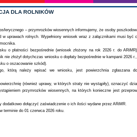
CJA DLA ROLNIKÓW
mosferycznego – przymrozków wiosennych informujemy, że osoby poszkodo
 w uprawach rolnych. Wypełniony wniosek wraz z załącznikami musi być c
omocnika.
sku o płatności bezpośrednie (wniosek złożony na rok 2026 r. do ARiMR
lnik nie złożył dotychczas wniosku o dopłaty bezpośrednie w kampanii 2026 r.,
osku o oszacowanie szkód).
go, którą należy wpisać we wniosku, jest powierzchnia zgłaszana do
wierzchnię (również uprawy, w których straty nie wystąpiły), oznaczyć dział
ystąpieniem przymrozków wiosennych, na których konieczne jest przepro
y dodatkowo dołączyć zaświadczenie o ich ilości wydane przez ARiMR.
w terminie do 01 czerwca 2026 roku.