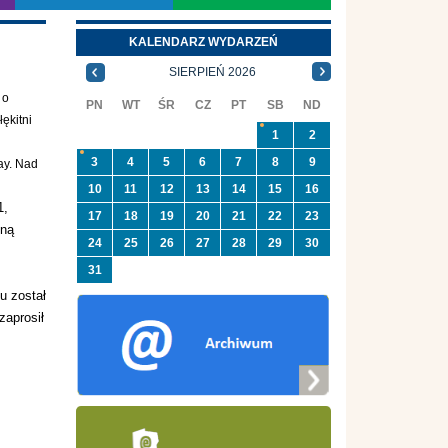
KALENDARZ WYDARZEŃ
SIERPIEŃ 2026
 o
PN
WT
ŚR
CZ
PT
SB
ND
ękitni
1
2
3
4
5
6
7
8
9
ay. Nad
10
11
12
13
14
15
16
1,
17
18
19
20
21
22
23
yną
24
25
26
27
28
29
30
31
u został
zaprosił