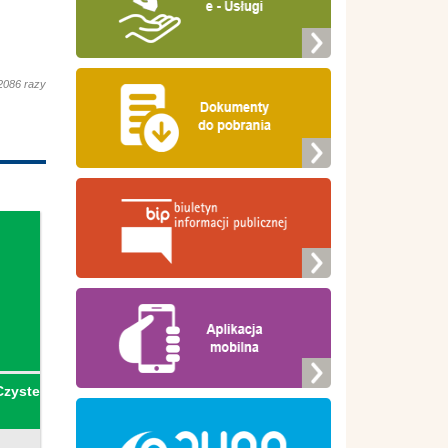
2086 razy
Czyste