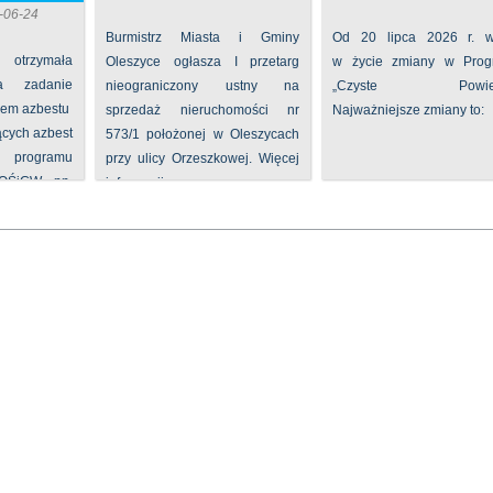
-06-24
Burmistrz Miasta i Gminy
Od 20 lipca 2026 r. w
 otrzymała
Oleszyce ogłasza I przetarg
w życie zmiany w Prog
na zadanie
nieograniczony ustny na
„Czyste Powietr
iem azbestu
sprzedaż nieruchomości nr
Najważniejsze zmiany to:
ących azbest
573/1 położonej w Oleszycach
rogramu
przy ulicy Orzeszkowej. Więcej
FOŚiGW pn.
informacji ...
...