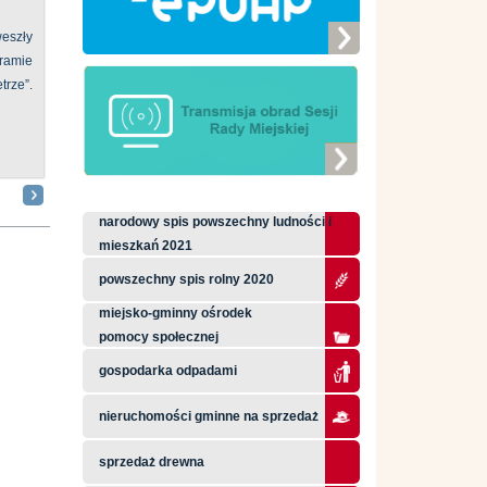
eszły
ramie
ze”.
narodowy spis powszechny ludności i
mieszkań 2021
powszechny spis rolny 2020
miejsko-gminny ośrodek
pomocy społecznej
gospodarka odpadami
nieruchomości gminne na sprzedaż
sprzedaż drewna