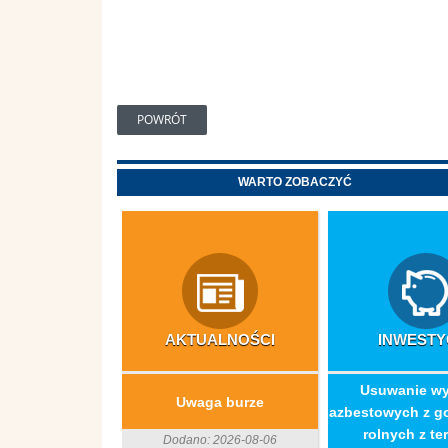
POWRÓT
WARTO ZOBACZYĆ
AKTUALNOŚCI
INWESTY
​Usuwanie w
Uwaga burze
azbestowych z g
rolnych z ter
Dodano: 2026-08-06