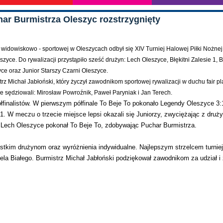
har Burmistrza Oleszyc rozstrzygnięty
i widowiskowo - sportowej w Oleszycach odbył się XIV Turniej Halowej Piłki Nożnej
yce. Do rywalizacji przystąpiło sześć drużyn: Lech Oleszyce, Błękitni Zalesie 1, Bł
yce oraz Junior Starszy Czarni Oleszyce.
z Michał Jabłoński, który życzył zawodnikom sportowej rywalizacji w duchu fair pl
sędziowali: Mirosław Powroźnik, Paweł Paryniak i Jan Terech.
finalistów. W pierwszym półfinale To Beje To pokonało Legendy Oleszyce 3:
. W meczu o trzecie miejsce lepsi okazali się Juniorzy, zwyciężając z druż
ce Lech Oleszyce pokonał To Beje To, zdobywając Puchar Burmistrza.
kim drużynom oraz wyróżnienia indywidualne. Najlepszym strzelcem turniej
riela Białego. Burmistrz Michał Jabłoński podziękował zawodnikom za udział i 