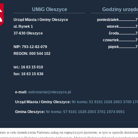
UMiG Oleszyce
Godziny urzęd
Urząd Miasta i Gminy Oleszyce
poniedziałek
..................
7
ul. Rynek 1
wtorek
..................
7
37-630 Oleszyce
środa
..................
7
czwartek
..................
7
NIP: 793-12-82-079
piątek
..................
7
REGON: 000 544 102
tel.: 16 63 15 010
fax: 16 63 15 636
e-mail:
sekretariat@oleszyce.pl
Urząd Miasta i Gminy Oleszyce:
Nr konta: 51 9101 1026 2003 3700 17
Gmina Oleszyce:
Nr konta: 57 9101 1026 2003 3701 1974 0001
kies w celu świadczenia Państwu usług na najwyższym poziomie, w tym w sposób dostosowa
i Gminy Oleszyce