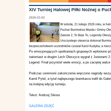
XIV Turniej Halowej Piłki Nożnej o Puc
2026-03-02
W sobotę, 21 lutego 2026 roku, w hal
Puchar Burmistrza Miasta i Gminy Olesz
Zalesie 2, To Beje To, Legendy Olesz
Uroczystego otwarcia dokonał Burmistr
bezpieczeństwem uczestników czuwał Karol Kudyba, a mecze 
Po emocjonujących spotkaniach grupowych wyłoniono pół
natomiast w drugim Lech Oleszyce wygrał z Juniorami 2:1
Legend. Finał przyniósł wiele emocji, a po zaciętej wal
Podczas ceremonii zakończenia wręczono nagrody wszyst
Kamil Pytel, a tytuł najlepszego bramkarza trafił do Gab
na kolejną edycję turnieju.
Tekst: Andrzej Sikora
GALERIA ZDJĘĆ