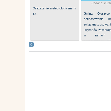
Dodano: 2026
Ostrzeżenie meteorologiczne nr
Gmina Oleszyce
181
dofinasowanie 
związane z usuwan
i wyrobów zawieraj
w ramach p
priorytetowego N
„Usuwanie odpadów 