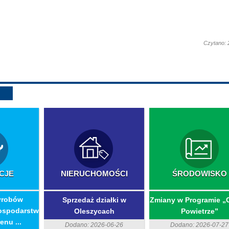
Czytano: 
CJE
NIERUCHOMOŚCI
ŚRODOWISKO
yrobów
Sprzedaż działki w
Zmiany w Programie „
ospodarstw
Oleszycach
Powietrze”
enu ...
Dodano: 2026-06-26
Dodano: 2026-07-27