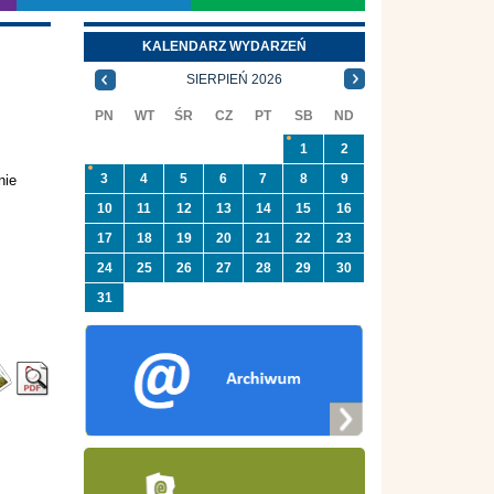
KALENDARZ WYDARZEŃ
SIERPIEŃ 2026
PN
WT
ŚR
CZ
PT
SB
ND
1
2
3
4
5
6
7
8
9
nie
10
11
12
13
14
15
16
17
18
19
20
21
22
23
24
25
26
27
28
29
30
31