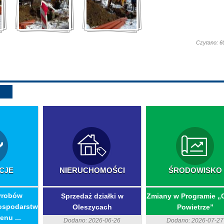
Czytano: 6
CJE
NIERUCHOMOŚCI
ŚRODOWISKO
yrobów
Sprzedaż działki w
Zmiany w Programie „
ospodarstw
Oleszycach
Powietrze”
enu ...
Dodano: 2026-06-26
Dodano: 2026-07-27