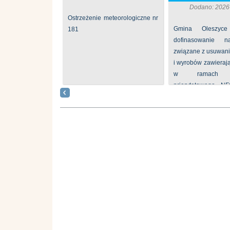
Dodano: 2026
Ostrzeżenie meteorologiczne nr
Gmina Oleszyce
181
dofinasowanie 
związane z usuwan
i wyrobów zawieraj
w ramach p
priorytetowego N
„Usuwanie odpadów 