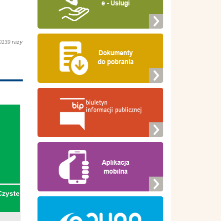
0139 razy
Czyste