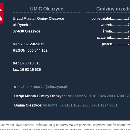
UMiG Oleszyce
Godziny urzęd
Urząd Miasta i Gminy Oleszyce
poniedziałek
..................
7
ul. Rynek 1
wtorek
..................
7
37-630 Oleszyce
środa
..................
7
czwartek
..................
7
NIP: 793-12-82-079
piątek
..................
7
REGON: 000 544 102
tel.: 16 63 15 010
fax: 16 63 15 636
e-mail:
sekretariat@oleszyce.pl
Urząd Miasta i Gminy Oleszyce:
Nr konta: 51 9101 1026 2003 3700 17
Gmina Oleszyce:
Nr konta: 57 9101 1026 2003 3701 1974 0001
kies w celu świadczenia Państwu usług na najwyższym poziomie, w tym w sposób dostosowa
i Gminy Oleszyce