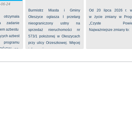
-06-24
Burmistrz Miasta i Gminy
Od 20 lipca 2026 r. w
 otrzymała
Oleszyce ogłasza I przetarg
w życie zmiany w Prog
na zadanie
nieograniczony ustny na
„Czyste Powietr
iem azbestu
sprzedaż nieruchomości nr
Najważniejsze zmiany to:
ących azbest
573/1 położonej w Oleszycach
rogramu
przy ulicy Orzeszkowej. Więcej
FOŚiGW pn.
informacji ...
...