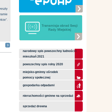
eszły
ramie
ze”.
narodowy spis powszechny ludności i
mieszkań 2021
powszechny spis rolny 2020
miejsko-gminny ośrodek
pomocy społecznej
gospodarka odpadami
nieruchomości gminne na sprzedaż
sprzedaż drewna