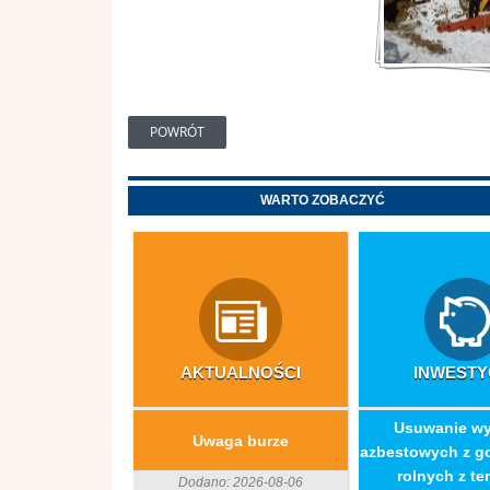
POWRÓT
WARTO ZOBACZYĆ
AKTUALNOŚCI
INWESTY
​Usuwanie w
Uwaga burze
azbestowych z g
rolnych z ter
Dodano: 2026-08-06