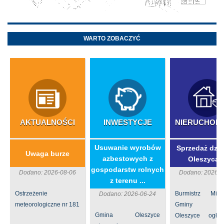
WARTO ZOBACZYĆ
AKTUALNOŚCI
INWESTYCJE
NIERUCHOM
​Usuwanie wyrobów
Sprzedaż dzia
Uwaga burze
azbestowych z
Oleszycac
gospodarstw rolnych
Dodano: 2026-08-06
Dodano: 2026-0
z terenu ...
Ostrzeżenie
Burmistrz Mia
Dodano: 2026-06-24
meteorologiczne nr 181
Gminy
Gmina Oleszyce
Oleszyce ogła