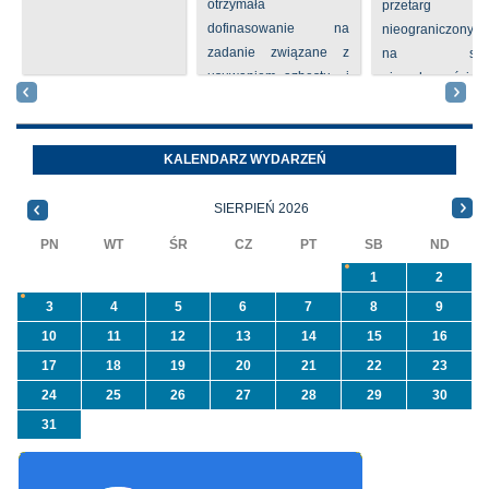
otrzymała
przetarg
dofinasowanie na
nieograniczony 
zadanie związane z
na sprze
usuwaniem azbestu i
nieruchomości nr
wyrobów zawierających
położone
azbest w ramach
Oleszycach przy
programu
Orzeszkowej. W
KALENDARZ WYDARZEŃ
priorytetowego
informacji ...
NFOŚiGW pn.
SIERPIEŃ 2026
„Usuwanie odpadów ...
PN
WT
ŚR
CZ
PT
SB
ND
1
2
3
4
5
6
7
8
9
10
11
12
13
14
15
16
17
18
19
20
21
22
23
24
25
26
27
28
29
30
31