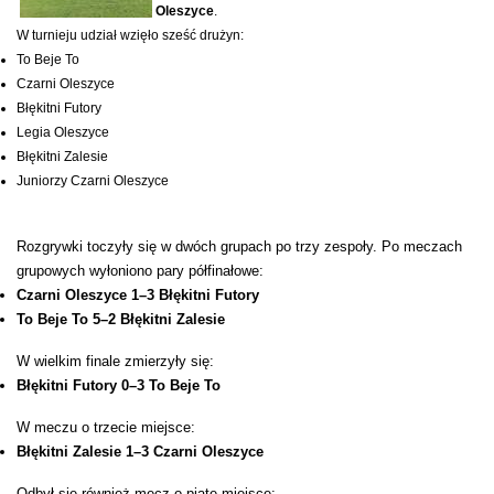
Oleszyce
.
W turnieju udział wzięło sześć drużyn:
To Beje To
Czarni Oleszyce
Błękitni Futory
Legia Oleszyce
Błękitni Zalesie
Juniorzy Czarni Oleszyce
Rozgrywki toczyły się w dwóch grupach po trzy zespoły. Po meczach
grupowych wyłoniono pary półfinałowe:
Czarni Oleszyce 1–3 Błękitni Futory
To Beje To 5–2 Błękitni Zalesie
W wielkim finale zmierzyły się:
Błękitni Futory 0–3 To Beje To
W meczu o trzecie miejsce:
Błękitni Zalesie 1–3 Czarni Oleszyce
Odbył się również mecz o piąte miejsce: