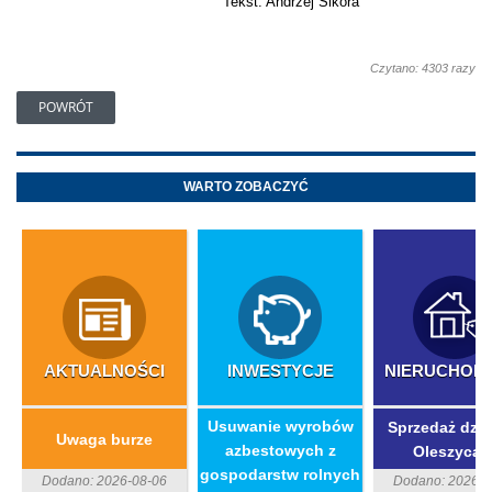
Tekst: Andrzej Sikora
Czytano: 4303 razy
POWRÓT
WARTO ZOBACZYĆ
AKTUALNOŚCI
INWESTYCJE
NIERUCHOM
​Usuwanie wyrobów
Sprzedaż dzia
Uwaga burze
azbestowych z
Oleszycac
gospodarstw rolnych
Dodano: 2026-08-06
Dodano: 2026-0