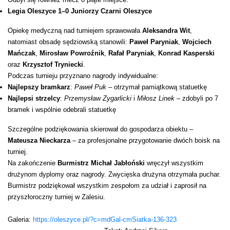
Legia Oleszyce 1–0 Juniorzy Czarni Oleszyce
Opiekę medyczną nad turniejem sprawowała
Aleksandra Wit
,
natomiast obsadę sędziowską stanowili:
Paweł Paryniak
,
Wojciech
Mańczak
,
Mirosław Powroźnik
,
Rafał Paryniak
,
Konrad Kasperski
oraz
Krzysztof Tryniecki
.
Podczas turnieju przyznano nagrody indywidualne:
Najlepszy bramkarz
:
Paweł Puk
– otrzymał pamiątkową statuetkę
Najlepsi strzelcy
:
Przemysław Zygarlicki
i
Miłosz Linek
– zdobyli po 7
bramek i wspólnie odebrali statuetkę
Szczególne podziękowania skierował do gospodarza obiektu –
Mateusza Nieckarza
– za profesjonalne przygotowanie dwóch boisk na
turniej.
Na zakończenie
Burmistrz Michał Jabłoński
wręczył wszystkim
drużynom dyplomy oraz nagrody. Zwycięska drużyna otrzymała puchar.
Burmistrz podziękował wszystkim zespołom za udział i zaprosił na
przyszłoroczny turniej w Zalesiu.
Galeria:
https://oleszyce.pl/?c=mdGal-cmSiatka-136-323