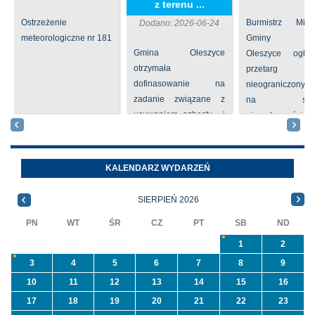
z terenu ...
Ostrzeżenie
Burmistrz Mia
Dodano: 2026-06-24
meteorologiczne nr 181
Gminy
Gmina Oleszyce
Oleszyce ogła
otrzymała
przetarg
dofinasowanie na
nieograniczony 
zadanie związane z
na sprze
usuwaniem azbestu i
nieruchomości nr
wyrobów zawierających
położone
azbest w ramach
Oleszycach przy
programu
Orzeszkowej. W
KALENDARZ WYDARZEŃ
priorytetowego
informacji ...
NFOŚiGW pn.
SIERPIEŃ 2026
„Usuwanie odpadów ...
PN
WT
ŚR
CZ
PT
SB
ND
1
2
3
4
5
6
7
8
9
10
11
12
13
14
15
16
17
18
19
20
21
22
23