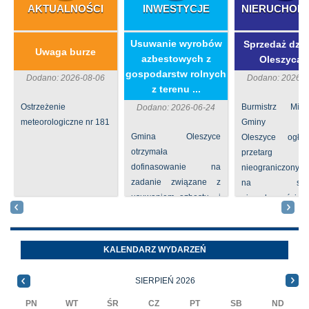
AKTUALNOŚCI
INWESTYCJE
NIERUCHOM
​Usuwanie wyrobów
Sprzedaż dzia
Uwaga burze
azbestowych z
Oleszycac
gospodarstw rolnych
Dodano: 2026-08-06
Dodano: 2026-0
z terenu ...
Ostrzeżenie
Burmistrz Mia
Dodano: 2026-06-24
meteorologiczne nr 181
Gminy
Gmina Oleszyce
Oleszyce ogła
otrzymała
przetarg
dofinasowanie na
nieograniczony 
zadanie związane z
na sprze
usuwaniem azbestu i
nieruchomości nr
wyrobów zawierających
położone
azbest w ramach
Oleszycach przy
programu
Orzeszkowej. W
KALENDARZ WYDARZEŃ
priorytetowego
informacji ...
NFOŚiGW pn.
SIERPIEŃ 2026
„Usuwanie odpadów ...
PN
WT
ŚR
CZ
PT
SB
ND