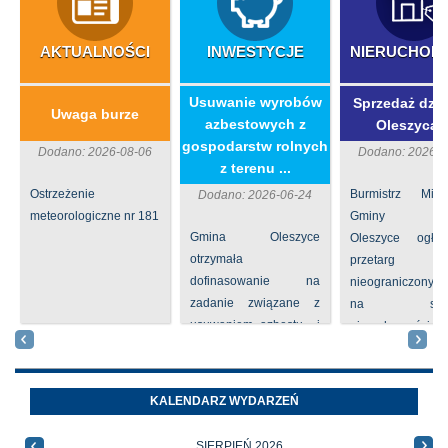
AKTUALNOŚCI
INWESTYCJE
NIERUCHOM
​Usuwanie wyrobów
Sprzedaż dzia
Uwaga burze
azbestowych z
Oleszycac
gospodarstw rolnych
Dodano: 2026-08-06
Dodano: 2026-0
z terenu ...
Ostrzeżenie
Burmistrz Mia
Dodano: 2026-06-24
meteorologiczne nr 181
Gminy
Gmina Oleszyce
Oleszyce ogła
otrzymała
przetarg
dofinasowanie na
nieograniczony 
zadanie związane z
na sprze
usuwaniem azbestu i
nieruchomości nr
wyrobów zawierających
położone
azbest w ramach
Oleszycach przy
programu
Orzeszkowej. W
KALENDARZ WYDARZEŃ
priorytetowego
informacji ...
NFOŚiGW pn.
SIERPIEŃ 2026