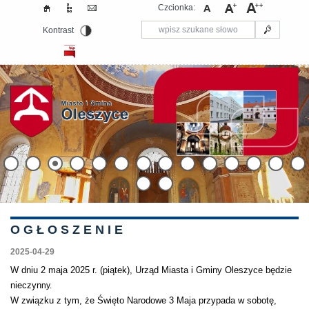
Czcionka:
Kontrast
​O G Ł O S Z E N I E
2025-04-29
W dniu 2 maja 2025 r. (piątek), Urząd Miasta i Gminy Oleszyce będzie
nieczyn
ny.
W związku z tym, że Święto Narodowe 3 Maja przypada w sobotę,