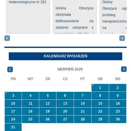
meteorologiczne nr 181
Gminy
Gmina Oleszyce
Oleszyce ogła
otrzymała
przetarg
dofinasowanie na
nieograniczony 
zadanie związane z
na sprze
usuwaniem azbestu i
nieruchomości nr
wyrobów zawierających
położone
azbest w ramach
Oleszycach przy
programu
Orzeszkowej. W
KALENDARZ WYDARZEŃ
priorytetowego
informacji ...
NFOŚiGW pn.
SIERPIEŃ 2026
„Usuwanie odpadów ...
PN
WT
ŚR
CZ
PT
SB
ND
1
2
3
4
5
6
7
8
9
10
11
12
13
14
15
16
17
18
19
20
21
22
23
24
25
26
27
28
29
30
31