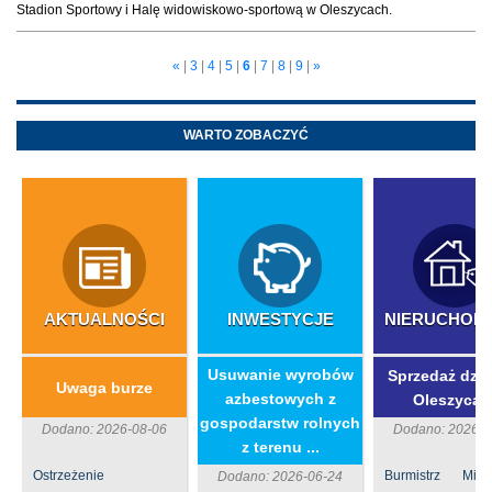
Stadion Sportowy i Halę widowiskowo-sportową w Oleszycach.
«
|
3
|
4
|
5
|
6
|
7
|
8
|
9
|
»
WARTO ZOBACZYĆ
AKTUALNOŚCI
INWESTYCJE
NIERUCHOM
​Usuwanie wyrobów
Sprzedaż dzia
Uwaga burze
azbestowych z
Oleszycac
gospodarstw rolnych
Dodano: 2026-08-06
Dodano: 2026-0
z terenu ...
Ostrzeżenie
Burmistrz Mia
Dodano: 2026-06-24