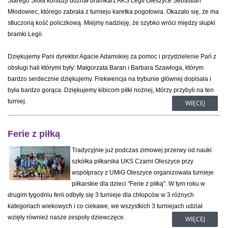
Starego Sioła kontuzji doznał bramkarz AKS Legii Oleszyce Sebastian
Młodowiec, którego zabrała z turnieju karetka pogotowia. Okazało się, że ma
stłuczoną kość policzkową. Miejmy nadzieję, że szybko wróci między słupki
bramki Legii.
Dziękujemy Pani dyrektor Agacie Adamskiej za pomoc i przydzielenie Pań z
obsługi hali którymi były: Małgorzata Baran i Barbara Szawłoga, którym
bardzo serdecznie dziękujemy. Frekwencja na trybunie głównej dopisała i
była bardzo gorąca. Dziękujemy kibicom piłki nożnej, którzy przybyli na ten
turniej.
WIĘCEJ
Ferie z piłką
Tradycyjnie już podczas zimowej przerwy od nauki
szkółka piłkarska UKS Czarni Oleszyce przy
współpracy z UMiG Oleszyce organizowała turnieje
piłkarskie dla dzieci "Ferie z piłką". W tym roku w
drugim tygodniu ferii odbyły się 3 turnieje dla chłopców w 3 różnych
kategoriach wiekowych i co ciekawe, we wszystkich 3 turniejach udział
wzięły również nasze zespoły dziewczęce.
WIĘCEJ