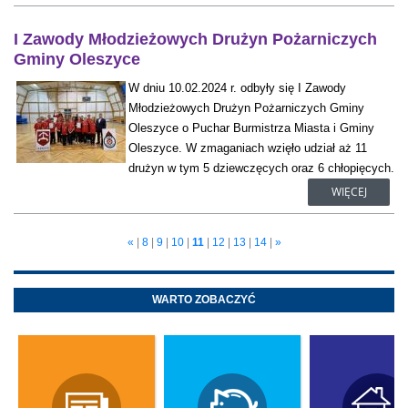
I Zawody Młodzieżowych Drużyn Pożarniczych
Gminy Oleszyce
W dniu 10.02.2024 r. odbyły się I Zawody
Młodzieżowych Drużyn Pożarniczych Gminy
Oleszyce o Puchar Burmistrza Miasta i Gminy
Oleszyce. W zmaganiach wzięło udział aż 11
drużyn w tym 5 dziewczęcych oraz 6 chłopięcych.
WIĘCEJ
«
|
8
|
9
|
10
|
11
|
12
|
13
|
14
|
»
WARTO ZOBACZYĆ