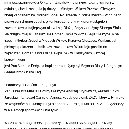
na mecz sparingowy z Orkanem Zapałów nie przyjechała na turniej i w
ostatniej chwili zastąpiła ją drużyna Młodych Wilków Przerwa Oleszyce,
której kapitanem był Norbert Sopel. Po Trzeciej rundzie meczów w grupach
pierwszej i drugiej odbył się konkurs żonglerki w której wystąpiło 8
zawodników, a najlepszym okazał się Błażej Foryś z drużyny Starego Sioła.
Na drugim miejscu znalazł się Roman Rymarowicz z Legii Oleszyce, a na
trzecim Norbert Sopel z Młodych Wilków Przerwa Oleszyce. Konkurs był
pięknym pokazem techniki ww. zawodników. W turnieju gościła na
zaproszenie organizatora silna ekipa ZAZ w Oleszycach w której
kierownikiem
jest Pan Mariusz Fedyk, a kapitanem drużyny był Szymon Biały, którego syn
Gabryś bronił barw Legii
Honorowymi Gośćmi turnieju byli:
Pan Burmistrz Miasta i Gminy Oleszyce Andrzej Gryniewicz, Prezes OZPN
Jarosław Pan Józef Ozimek, Mariusz Fedyk kierownik ZAZ'u, który w tym roku
ze względów zdrowotnych był nieobecny. Turniej trwał od 15-21 i przysporzył
wiele emocji sportowych i nie tylko.
W czasie szóstego meczu pomiędzy drużynami AKS Legia I i drużyny