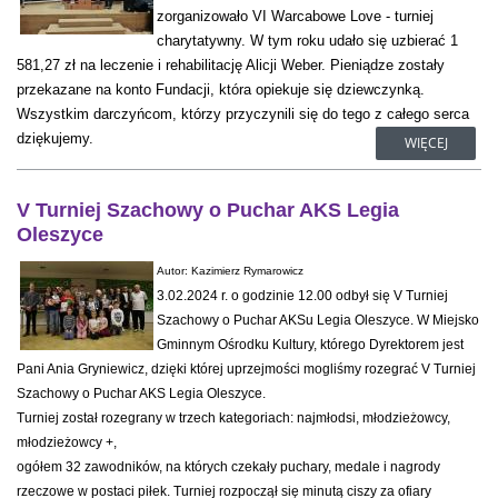
zorganizowało VI Warcabowe Love - turniej
charytatywny. W tym roku udało się uzbierać 1
581,27 zł na leczenie i rehabilitację Alicji Weber. Pieniądze zostały
przekazane na konto Fundacji, która opiekuje się dziewczynką.
Wszystkim darczyńcom, którzy przyczynili się do tego z całego serca
dziękujemy.
WIĘCEJ
V Turniej Szachowy o Puchar AKS Legia
Oleszyce
Autor: Kazimierz Rymarowicz
3.02.2024 r. o godzinie 12.00 odbył się V Turniej
Szachowy o Puchar AKSu Legia Oleszyce. W Miejsko
Gminnym Ośrodku Kultury, którego Dyrektorem jest
Pani Ania Gryniewicz, dzięki której uprzejmości mogliśmy rozegrać V Turniej
Szachowy o Puchar AKS Legia Oleszyce.
Turniej został rozegrany w trzech kategoriach: najmłodsi, młodzieżowcy,
młodzieżowcy +,
ogółem 32 zawodników, na których czekały puchary, medale i nagrody
rzeczowe w postaci piłek. Turniej rozpoczął się minutą ciszy za ofiary