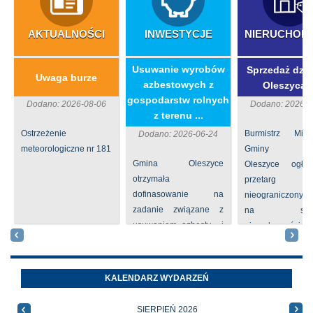
AKTUALNOŚCI
INWESTYCJE
NIERUCHOM
​Usuwanie wyrobów
Sprzedaż dzia
Uwaga burze
azbestowych z
Oleszycac
gospodarstw rolnych
Dodano: 2026-08-06
Dodano: 2026-0
z terenu ...
Ostrzeżenie
Burmistrz Mia
Dodano: 2026-06-24
meteorologiczne nr 181
Gminy
Gmina Oleszyce
Oleszyce ogła
otrzymała
przetarg
dofinasowanie na
nieograniczony 
zadanie związane z
na sprze
usuwaniem azbestu i
nieruchomości nr
wyrobów zawierających
położone
azbest w ramach
Oleszycach przy
programu
Orzeszkowej. W
KALENDARZ WYDARZEŃ
priorytetowego
informacji ...
NFOŚiGW pn.
SIERPIEŃ 2026