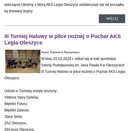
walczącej Ukrainy, z którą AKS Legia Oleszyce solidaryzuje się od początku
tej krwawej wojny.
WIĘCEJ
III Turniej Halowy w piłce nożnej o Puchar AKS
Legia Oleszyce
Autor: Kazimierz Rymarowicz
W dniu 25.02.2024 r. odbył się w hali sportowej
Szkoły Podstawowej im. Jana Pawła II w Oleszycach
III Turniej Halowy w piłce nożnej o Puchar AKS Legia
Oleszyce.
Udział w Turnieju wzięły drużyny:
Viktoria Stary Dzików,
Błękitni Futory,
Błękitni Zalesie,
Stare Sioło,
ZAZ Oleszyce,
Old boys Oleszyce,