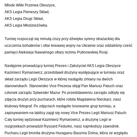
Młode Wilki Przerwa Oleszyce,
AKS Legia Pierwszy Skład,
AKS Legia Drugi Skład,
AKS Legia Młodzieżówka.
Turniej rozpoczął się minutą ciszy przy dźwięku syreny strażackiej dla
uczczenia bohaterów i ofiar krwawej wojny na Ukrainie oraz oddaliśmy cześć
pamięci Aleksieja Nawalnego ofiary reżimu Putinowskiej Rosji.
Następnie prowadzący turniej Prezes i Założyciel AKS Legia Oleszyce
Kazimierz Rymarowicz, przedstawił drużyny występujące w turnieju oraz
skład zarządu Legii Oleszyce w której nastąpiły zmiany na dwóch
stanowiskach. Stanowisko Vice Prezesa objął Pan Mariusz Paluch oraz
członek zarządu Sylwester Mazur. Po przedstawieniu zarządu odbyły się
zdjęcia drużyn przy pucharach, które robiła Magdalena Nieckarz, nasz
klubowy fotograf. Po zdjęciach nastąpiło losowanie grup turnieju, a
zapisywaniem na tablicy zajął się nowy Vice Prezes Legii Mariusz Paluch.
Cały turniej sędziował Kazimierz Rymarowicz, a drużynę Legii w
rozgrywkach prowadził Ryszard Fedurko, nasz najmłodszy zawodnik.
Pucharu Legii broniła drużyna Huraganu Basznia Dolna, która ze względu