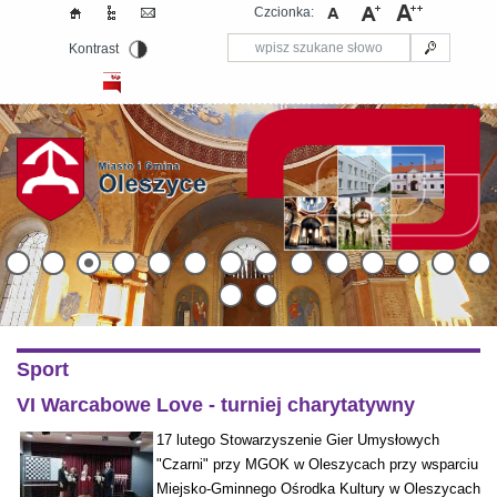
Czcionka:
Kontrast
Sport
VI Warcabowe Love - turniej charytatywny
17 lutego Stowarzyszenie Gier Umysłowych
"Czarni" przy MGOK w Oleszycach przy wsparciu
Miejsko-Gminnego Ośrodka Kultury w Oleszycach