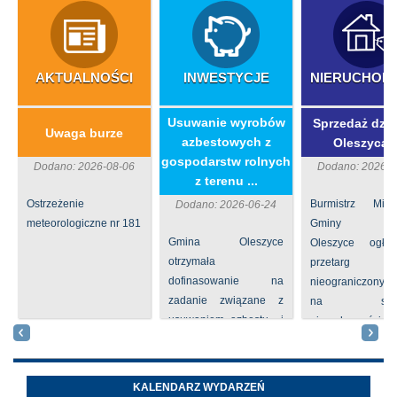
AKTUALNOŚCI
INWESTYCJE
NIERUCHOM
​Usuwanie wyrobów
Sprzedaż dzia
Uwaga burze
azbestowych z
Oleszycac
gospodarstw rolnych
Dodano: 2026-08-06
Dodano: 2026-0
z terenu ...
Ostrzeżenie
Burmistrz Mia
Dodano: 2026-06-24
meteorologiczne nr 181
Gminy
Gmina Oleszyce
Oleszyce ogła
otrzymała
przetarg
dofinasowanie na
nieograniczony 
zadanie związane z
na sprze
usuwaniem azbestu i
nieruchomości nr
wyrobów zawierających
położone
azbest w ramach
Oleszycach przy
programu
Orzeszkowej. W
KALENDARZ WYDARZEŃ