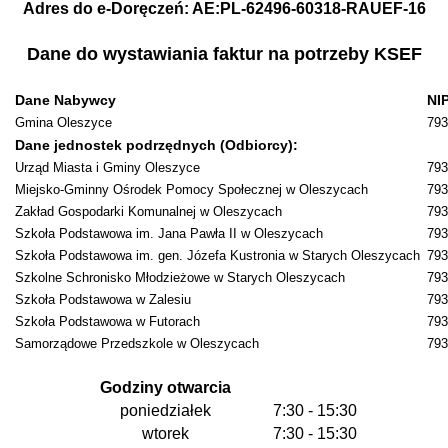
Adres do e-Doręczeń: AE:PL-62496-60318-RAUEF-16
Dane do wystawiania faktur na potrzeby KSEF
Dane Nabywcy
NI
Gmina Oleszyce
793
Dane jednostek podrzędnych (Odbiorcy):
Urząd Miasta i Gminy Oleszyce
793
Miejsko-Gminny Ośrodek Pomocy Społecznej w Oleszycach
793
Zakład Gospodarki Komunalnej w Oleszycach
793
Szkoła Podstawowa im. Jana Pawła II w Oleszycach
793
Szkoła Podstawowa im. gen. Józefa Kustronia w Starych Oleszycach
793
Szkolne Schronisko Młodzieżowe w Starych Oleszycach
793
Szkoła Podstawowa w Zalesiu
793
Szkoła Podstawowa w Futorach
793
Samorządowe Przedszkole w Oleszycach
793
Godziny otwarcia
poniedziałek
7:30 - 15:30
wtorek
7:30 - 15:30