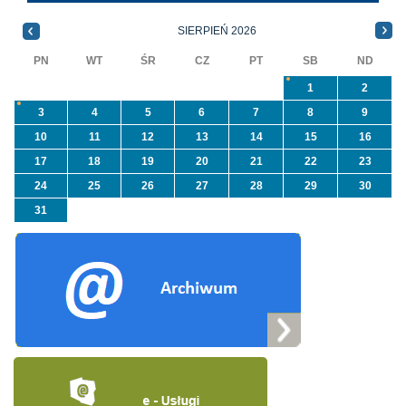
priorytetowego
informacji ...
NFOŚiGW pn.
SIERPIEŃ 2026
„Usuwanie odpadów ...
PN
WT
ŚR
CZ
PT
SB
ND
1
2
3
4
5
6
7
8
9
10
11
12
13
14
15
16
17
18
19
20
21
22
23
24
25
26
27
28
29
30
31