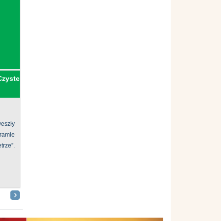
Czyste
eszły
ramie
ze”.