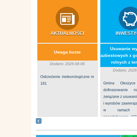
AKTUALNOŚCI
INWESTY
​Usuwanie w
Uwaga burze
azbestowych z g
rolnych z ter
Dodano: 2026-08-06
Dodano: 2026
Ostrzeżenie meteorologiczne nr
Gmina Oleszyce
181
dofinasowanie 
związane z usuwan
i wyrobów zawieraj
w ramach p
priorytetowego N
„Usuwanie odpadów 