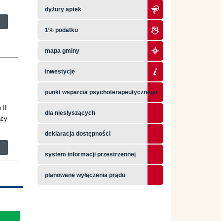
dyżury aptek
1% podatku
mapa gminy
inwestycje
punkt wsparcia psychoterapeutycznego
 II
dla niesłyszących
ący
deklaracja dostępności
system informacji przestrzennej
planowane wyłączenia prądu