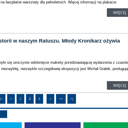
 bezpłatne warsztaty dla pełnoletnich. Więcej informacji na plakacie.
WIĘCEJ
storii w naszym Ratuszu. Młody Kronikarz ożywia
było się uroczyste odsłonięcie makiety przedstawiającej wydarzenia z czasów
 niezwykłej, niezwykle szczegółowej ekspozycji jest Michał Grabik, posługuj
WIĘCEJ
|<
<
2
3
4
>
>>
>|