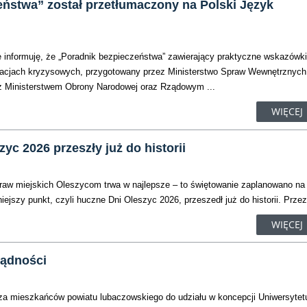
eństwa” został przetłumaczony na Polski Język
 informuję, że „Poradnik bezpieczeństwa” zawierający praktyczne wskazówk
acjach kryzysowych, przygotowany przez Ministerstwo Spraw Wewnętrznych 
 z Ministerstwem Obrony Narodowej oraz Rządowym ...
WIĘCEJ
yc 2026 przeszły już do historii
praw miejskich Oleszycom trwa w najlepsze – to świętowanie zaplanowano na
iejszy punkt, czyli huczne Dni Oleszyc 2026, przeszedł już do historii. Przez 
WIĘCEJ
ządności
za mieszkańców powiatu lubaczowskiego do udziału w koncepcji Uniwersytet