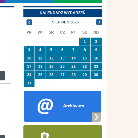
KALENDARZ WYDARZEŃ
SIERPIEŃ 2026
PN
WT
ŚR
CZ
PT
SB
ND
1
2
3
4
5
6
7
8
9
10
11
12
13
14
15
16
17
18
19
20
21
22
23
24
25
26
27
28
29
30
31