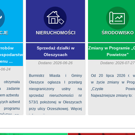
CJE
NIERUCHOMOŚCI
ŚRODOWISKO
yrobów
Sprzedaż działki w
Zmiany w Programie „
ospodarstw
Oleszycach
Powietrze”
enu ...
Dodano: 2026-06-26
Dodano: 2026-07-27
-06-24
Burmistrz Miasta i Gminy
Od 20 lipca 2026 r. w
 otrzymała
Oleszyce ogłasza I przetarg
w życie zmiany w Prog
na zadanie
nieograniczony ustny na
„Czyste Powietr
iem azbestu
sprzedaż nieruchomości nr
Najważniejsze zmiany to:
ących azbest
573/1 położonej w Oleszycach
rogramu
przy ulicy Orzeszkowej. Więcej
FOŚiGW pn.
informacji ...
...