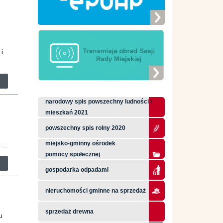
i
i
narodowy spis powszechny ludności i
mieszkań 2021
powszechny spis rolny 2020
miejsko-gminny ośrodek
...
pomocy społecznej
gospodarka odpadami
nieruchomości gminne na sprzedaż
sprzedaż drewna
u