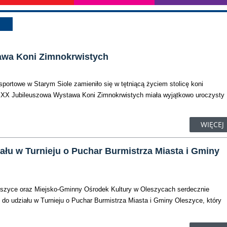
awa Koni Zimnokrwistych
 sportowe w Starym Siole zamieniło się w tętniącą życiem stolicę koni
 XX Jubileuszowa Wystawa Koni Zimnokrwistych miała wyjątkowo uroczysty
WIĘCEJ
łu w Turnieju o Puchar Burmistrza Miasta i Gminy
eszyce oraz Miejsko-Gminny Ośrodek Kultury w Oleszycach serdecznie
e do udziału w Turnieju o Puchar Burmistrza Miasta i Gminy Oleszyce, który