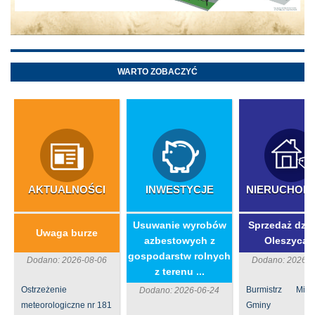
WARTO ZOBACZYĆ
AKTUALNOŚCI
INWESTYCJE
NIERUCHOM
​Usuwanie wyrobów
Sprzedaż dzia
Uwaga burze
azbestowych z
Oleszycac
gospodarstw rolnych
Dodano: 2026-08-06
Dodano: 2026-0
z terenu ...
Ostrzeżenie
Burmistrz Mia
Dodano: 2026-06-24
meteorologiczne nr 181
Gminy