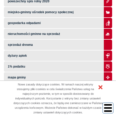
powszechny spis rolny 2020
miejsko-gminny ośrodek pomocy społecznej
gospodarka odpadami
nieruchomości gminne na sprzedaż
sprzedaż drewna
dyżury aptek
1% podatku
mapa gminy
Nowe zasady dotyczące cookies. W ramach naszej witryny
inwestycje
stosujemy pliki cookies w celu świadczenia Państwu usług na
najwyższym poziomie, w tym w sposób dostosowany do
indywidualnych potrzeb. Korzystanie z witryny bez zmiany ustawień
punkt wsparcia psychoterapeutycznego
dotyczących cookies oznacza, że będą one zamieszczane w Państwa
urządzeniu końcowym. Możecie Państwo dokonać w każdym czasie
dla niesłyszących
zmiany ustawień dotyczących cookies.