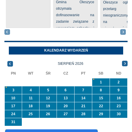
Gmina Oleszyce
Oleszyce ogła
otrzymała
przetarg
dofinasowanie na
nieograniczony 
zadanie związane z
na sprze
usuwaniem azbestu i
nieruchomości nr
wyrobów zawierających
położone
azbest w ramach
Oleszycach przy
programu
Orzeszkowej. W
KALENDARZ WYDARZEŃ
priorytetowego
informacji ...
NFOŚiGW pn.
SIERPIEŃ 2026
„Usuwanie odpadów ...
PN
WT
ŚR
CZ
PT
SB
ND
1
2
3
4
5
6
7
8
9
10
11
12
13
14
15
16
17
18
19
20
21
22
23
24
25
26
27
28
29
30
31