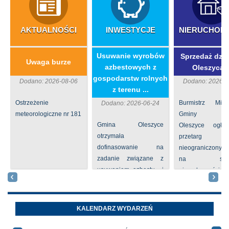
AKTUALNOŚCI
INWESTYCJE
NIERUCHOM
​Usuwanie wyrobów
Sprzedaż dzia
Uwaga burze
azbestowych z
Oleszycac
gospodarstw rolnych
Dodano: 2026-08-06
Dodano: 2026-0
z terenu ...
Ostrzeżenie
Burmistrz Mia
Dodano: 2026-06-24
meteorologiczne nr 181
Gminy
Gmina Oleszyce
Oleszyce ogła
otrzymała
przetarg
dofinasowanie na
nieograniczony 
zadanie związane z
na sprze
usuwaniem azbestu i
nieruchomości nr
wyrobów zawierających
położone
azbest w ramach
Oleszycach przy
programu
Orzeszkowej. W
KALENDARZ WYDARZEŃ
priorytetowego
informacji ...
NFOŚiGW pn.