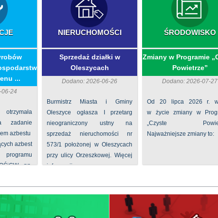
CJE
NIERUCHOMOŚCI
ŚRODOWISKO
yrobów
Sprzedaż działki w
Zmiany w Programie „
ospodarstw
Oleszycach
Powietrze”
enu ...
Dodano: 2026-06-26
Dodano: 2026-07-27
-06-24
Burmistrz Miasta i Gminy
Od 20 lipca 2026 r. w
 otrzymała
Oleszyce ogłasza I przetarg
w życie zmiany w Prog
na zadanie
nieograniczony ustny na
„Czyste Powietr
iem azbestu
sprzedaż nieruchomości nr
Najważniejsze zmiany to:
ących azbest
573/1 położonej w Oleszycach
rogramu
przy ulicy Orzeszkowej. Więcej
FOŚiGW pn.
informacji ...
...