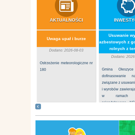
AKTUALNOŚCI
INWESTY
​Usuwanie w
Uwaga upał i burze
azbestowych z g
rolnych z ter
Dodano: 2026-08-03
Dodano: 2026
Ostrzeżenie meteorologiczne nr
Gmina Oleszyce
180
dofinasowanie 
związane z usuwan
i wyrobów zawieraj
w ramach p
priorytetowego N
„Usuwanie odpadów 