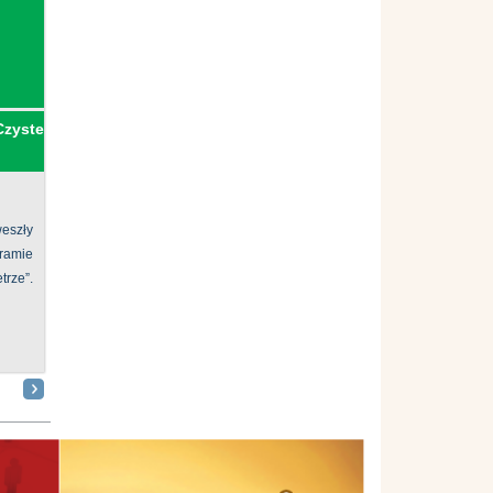
Czyste
eszły
ramie
ze”.