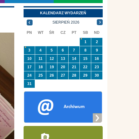
KALENDARZ WYDARZEŃ
SIERPIEŃ 2026
PN
WT
ŚR
CZ
PT
SB
ND
1
2
3
4
5
6
7
8
9
10
11
12
13
14
15
16
17
18
19
20
21
22
23
24
25
26
27
28
29
30
31