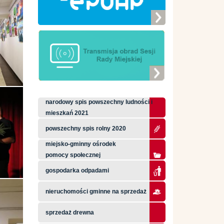
narodowy spis powszechny ludności i
mieszkań 2021
powszechny spis rolny 2020
miejsko-gminny ośrodek
pomocy społecznej
gospodarka odpadami
nieruchomości gminne na sprzedaż
sprzedaż drewna