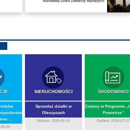
Narodowy Dzień Żołnierzy Wyklętych
CJE
NIERUCHOMOŚCI
ŚRODOWISKO
yrobów
Sprzedaż działki w
Zmiany w Programie „
ospodarstw
Oleszycach
Powietrze”
enu ...
Dodano: 2026-06-26
Dodano: 2026-07-27
-06-24