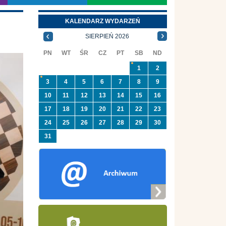
KALENDARZ WYDARZEŃ
SIERPIEŃ 2026
PN
WT
ŚR
CZ
PT
SB
ND
1
2
3
4
5
6
7
8
9
10
11
12
13
14
15
16
17
18
19
20
21
22
23
24
25
26
27
28
29
30
31