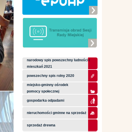
narodowy spis powszechny ludności i
mieszkań 2021
powszechny spis rolny 2020
miejsko-gminny ośrodek
pomocy społecznej
gospodarka odpadami
nieruchomości gminne na sprzedaż
sprzedaż drewna