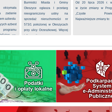
Burmistrz Miasta i Gminy
Od 20 lipca 2026 r. w
 otrzymała
Oleszyce ogłasza I przetarg
w życie zmiany w Prog
na zadanie
nieograniczony ustny na
„Czyste Powietr
iem azbestu
sprzedaż nieruchomości nr
Najważniejsze zmiany to:
ących azbest
573/1 położonej w Oleszycach
rogramu
przy ulicy Orzeszkowej. Więcej
FOŚiGW pn.
informacji ...
...