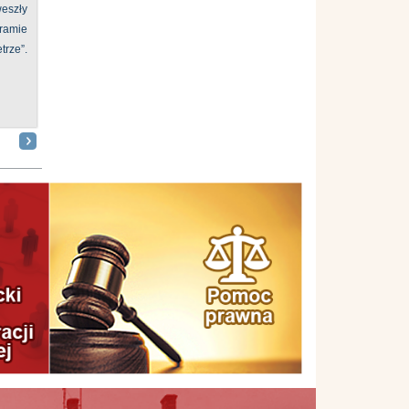
eszły
ramie
ze”.