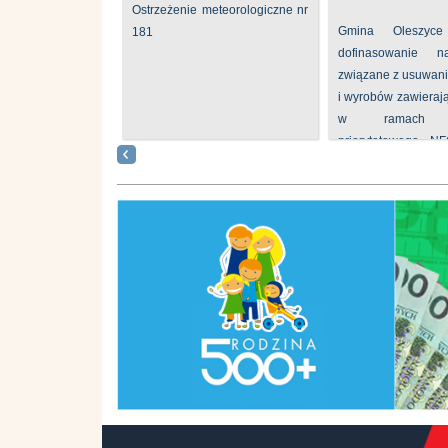
Ostrzeżenie meteorologiczne nr
Gmina Oleszyce
181
dofinasowanie 
związane z usuwan
i wyrobów zawieraj
w ramach p
priorytetowego N
„Usuwanie odpadów 