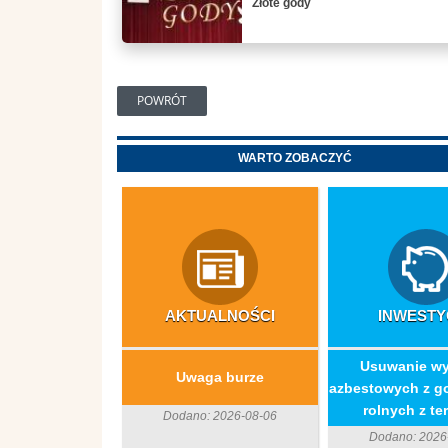
Złote gody
POWRÓT
WARTO ZOBACZYĆ
AKTUALNOŚCI
INWESTY
​Usuwanie w
Uwaga burze
azbestowych z g
rolnych z ter
Dodano: 2026-08-06
Dodano: 2026