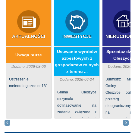
AKTUALNOŚCI
INWESTYCJE
NIERUCHOM
​Usuwanie wyrobów
Sprzedaż dzia
Uwaga burze
azbestowych z
Oleszycac
gospodarstw rolnych
Dodano: 2026-08-06
Dodano: 2026-0
z terenu ...
Ostrzeżenie
Burmistrz Mia
Dodano: 2026-06-24
meteorologiczne nr 181
Gminy
Gmina Oleszyce
Oleszyce ogła
otrzymała
przetarg
dofinasowanie na
nieograniczony 
zadanie związane z
na sprze
usuwaniem azbestu i
nieruchomości nr
wyrobów zawierających
położone
azbest w ramach
Oleszycach przy