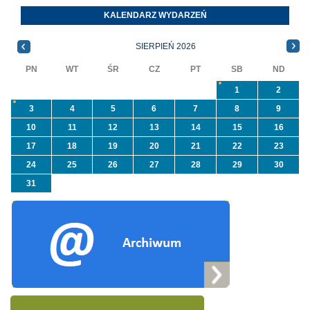
programu
Orzeszkowej. W
KALENDARZ WYDARZEŃ
priorytetowego
informacji ...
NFOŚiGW pn.
SIERPIEŃ 2026
„Usuwanie odpadów ...
PN
WT
ŚR
CZ
PT
SB
ND
1
2
3
4
5
6
7
8
9
10
11
12
13
14
15
16
17
18
19
20
21
22
23
24
25
26
27
28
29
30
31