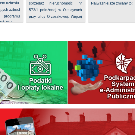
iem azbestu
sprzedaż nieruchomości nr
Najważniejsze zmiany to:
ących azbest
573/1 położonej w Oleszycach
rogramu
przy ulicy Orzeszkowej. Więcej
FOŚiGW pn.
informacji ...
...