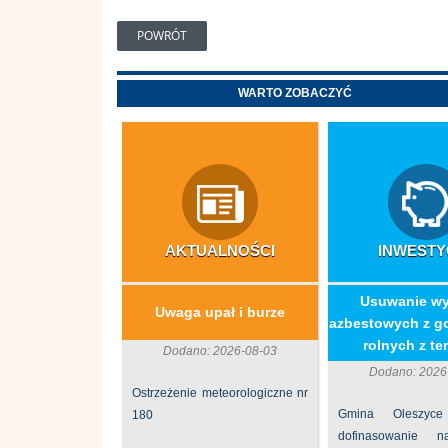
POWRÓT
WARTO ZOBACZYĆ
AKTUALNOŚCI
INWESTY
​Usuwanie w
Uwaga upał i burze
azbestowych z g
rolnych z ter
Dodano: 2026-08-03
Dodano: 2026
Ostrzeżenie meteorologiczne nr
Gmina Oleszyce
180
dofinasowanie 