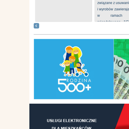
związane z usuwan
i wyrobów zawieraj
w ramach p
priorytetowego N
„Usuwanie odpadów 