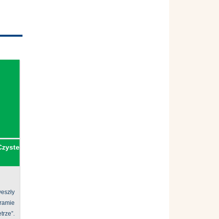
Czyste
eszły
ramie
ze”.