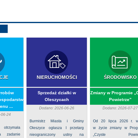
CJE
NIERUCHOMOŚCI
ŚRODOWISKO
yrobów
Sprzedaż działki w
Zmiany w Programie „
ospodarstw
Oleszycach
Powietrze”
enu ...
Dodano: 2026-06-26
Dodano: 2026-07-27
-06-24
Burmistrz Miasta i Gminy
Od 20 lipca 2026 r. w
 otrzymała
Oleszyce ogłasza I przetarg
w życie zmiany w Prog
na zadanie
nieograniczony ustny na
„Czyste Powietr