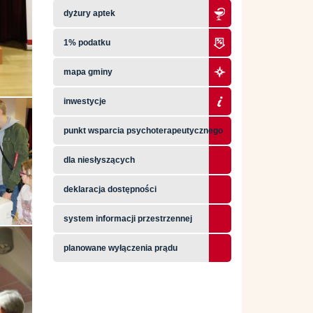
dyżury aptek
1% podatku
mapa gminy
inwestycje
punkt wsparcia psychoterapeutycznego
dla niesłyszących
deklaracja dostępności
system informacji przestrzennej
planowane wyłączenia prądu