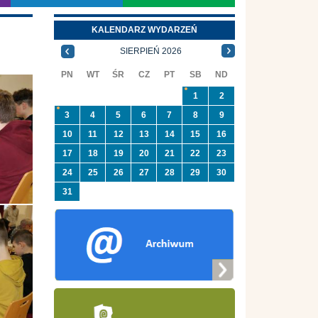
KALENDARZ WYDARZEŃ
SIERPIEŃ 2026
PN
WT
ŚR
CZ
PT
SB
ND
1
2
3
4
5
6
7
8
9
10
11
12
13
14
15
16
17
18
19
20
21
22
23
24
25
26
27
28
29
30
31