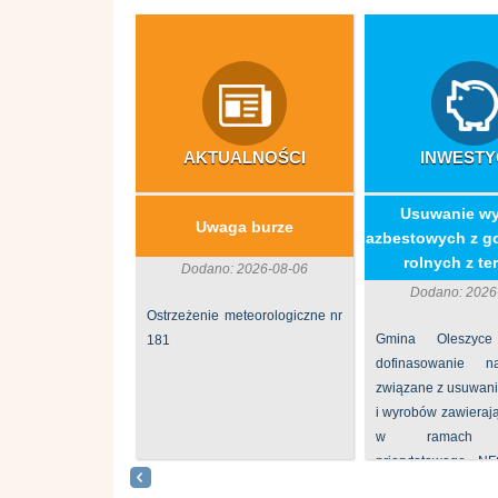
AKTUALNOŚCI
INWESTY
​Usuwanie w
Uwaga burze
azbestowych z g
rolnych z ter
Dodano: 2026-08-06
Dodano: 2026
Ostrzeżenie meteorologiczne nr
Gmina Oleszyce
181
dofinasowanie 
związane z usuwan
i wyrobów zawieraj
w ramach p
priorytetowego N
„Usuwanie odpadów 