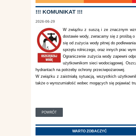
!!! KOMUNIKAT !!!
2026-06-29
W związku z suszą i ze znacznym wzros
dostawie wody, zwracamy się z prośbą o
się od zużycia wody pitnej do podlewani
sprzętu rolniczego, oraz innych prac wy
Ograniczenie zużycia wody zapewni odpow
użytkownikom sieci wodociągowej. Oszcz
hydrantach na potrzeby ochrony przeciwpożarowej.
W związku z zaistniałą sytuacją, wszystkich użytkown
także o wyrozumiałość wobec mogących się pojawiać tru
POWRÓT
WARTO ZOBACZYĆ