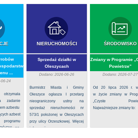
CJE
NIERUCHOMOŚCI
ŚRODOWISKO
yrobów
Sprzedaż działki w
Zmiany w Programie „
ospodarstw
Oleszycach
Powietrze”
enu ...
Dodano: 2026-06-26
Dodano: 2026-07-27
-06-24
Burmistrz Miasta i Gminy
Od 20 lipca 2026 r. w
 otrzymała
Oleszyce ogłasza I przetarg
w życie zmiany w Prog
na zadanie
nieograniczony ustny na
„Czyste Powietr
iem azbestu
sprzedaż nieruchomości nr
Najważniejsze zmiany to:
ących azbest
573/1 położonej w Oleszycach
rogramu
przy ulicy Orzeszkowej. Więcej
FOŚiGW pn.
informacji ...
...