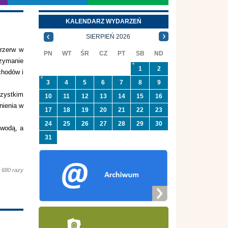
KALENDARZ WYDARZEŃ
SIERPIEŃ 2026
przerw w
PN
WT
ŚR
CZ
PT
SB
ND
rzymanie
1
2
chodów i
3
4
5
6
7
8
9
szystkim
10
11
12
13
14
15
16
nienia w
17
18
19
20
21
22
23
24
25
26
27
28
29
30
 wodą, a
31
 680 razy