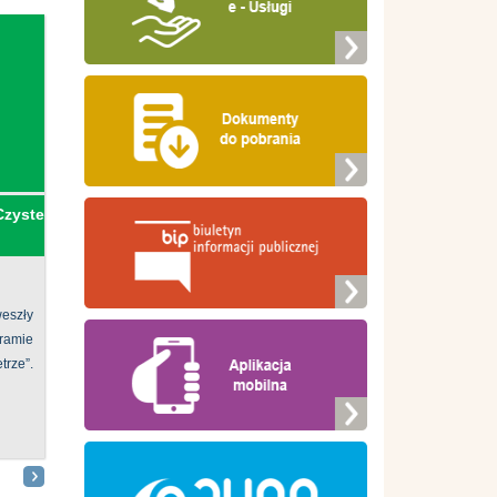
Czyste
eszły
ramie
ze”.