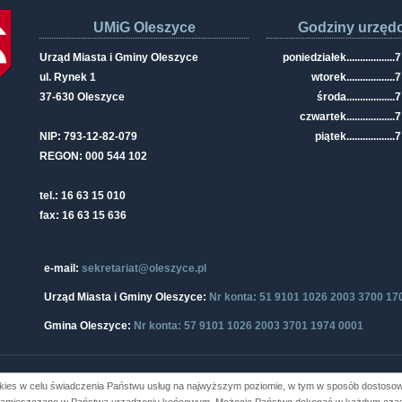
UMiG Oleszyce
Godziny urzęd
Urząd Miasta i Gminy Oleszyce
poniedziałek
..................
7
ul. Rynek 1
wtorek
..................
7
37-630 Oleszyce
środa
..................
7
czwartek
..................
7
NIP: 793-12-82-079
piątek
..................
7
REGON: 000 544 102
tel.: 16 63 15 010
fax: 16 63 15 636
e-mail:
sekretariat@oleszyce.pl
Urząd Miasta i Gminy Oleszyce:
Nr konta: 51 9101 1026 2003 3700 17
Gmina Oleszyce:
Nr konta: 57 9101 1026 2003 3701 1974 0001
kies w celu świadczenia Państwu usług na najwyższym poziomie, w tym w sposób dostosowa
i Gminy Oleszyce