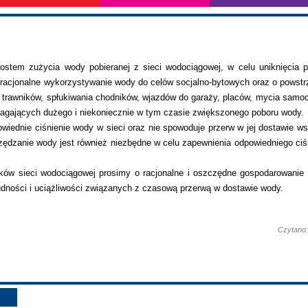
tem zużycia wody pobieranej z sieci wodociągowej, w celu uniknięcia 
 racjonalne wykorzystywanie wody do celów socjalno-bytowych oraz o powst
a trawników, spłukiwania chodników, wjazdów do garaży, placów, mycia samo
magających dużego i niekoniecznie w tym czasie zwiększonego poboru wody.
iednie ciśnienie wody w sieci oraz nie spowoduje przerw w jej dostawie w
ędzanie wody jest również niezbędne w celu zapewnienia odpowiedniego ciś
ików sieci wodociągowej prosimy o racjonalne i oszczędne gospodarowanie
dności i uciążliwości związanych z czasową przerwą w dostawie wody.
Czytano: