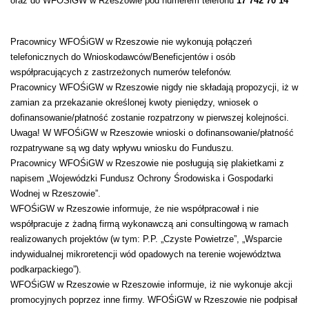
oraz do WFOŚiGW w Rzeszowie pod numerem telefonu
17 742 70 14
Pracownicy WFOŚiGW w Rzeszowie nie wykonują połączeń
telefonicznych do Wnioskodawców/Beneficjentów i osób
współpracujących z zastrzeżonych numerów telefonów.
Pracownicy WFOŚiGW w Rzeszowie nigdy nie składają propozycji, iż w
zamian za przekazanie określonej kwoty pieniędzy, wniosek o
dofinansowanie/płatność zostanie rozpatrzony w pierwszej kolejności.
Uwaga! W WFOŚiGW w Rzeszowie wnioski o dofinansowanie/płatność
rozpatrywane są wg daty wpływu wniosku do Funduszu.
Pracownicy WFOŚiGW w Rzeszowie nie posługują się plakietkami z
napisem „Wojewódzki Fundusz Ochrony Środowiska i Gospodarki
Wodnej w Rzeszowie”.
WFOŚiGW w Rzeszowie informuje, że nie współpracował i nie
współpracuje z żadną firmą wykonawczą ani consultingową w ramach
realizowanych projektów (w tym: P.P. „Czyste Powietrze”, „Wsparcie
indywidualnej mikroretencji wód opadowych na terenie województwa
podkarpackiego”).
WFOŚiGW w Rzeszowie w Rzeszowie informuje, iż nie wykonuje akcji
promocyjnych poprzez inne firmy. WFOŚiGW w Rzeszowie nie podpisał