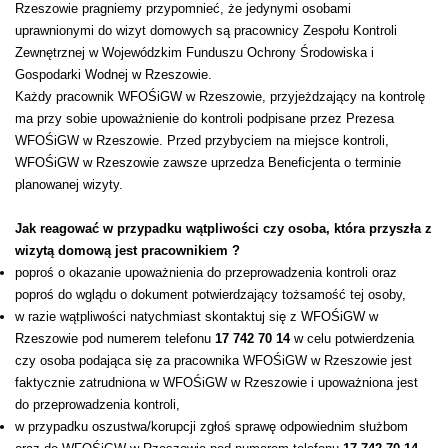
Rzeszowie pragniemy przypomnieć, że jedynymi osobami
uprawnionymi do wizyt domowych są pracownicy Zespołu Kontroli
Zewnętrznej w Wojewódzkim Funduszu Ochrony Środowiska i
Gospodarki Wodnej w Rzeszowie.
Każdy pracownik WFOŚiGW w Rzeszowie, przyjeżdzający na kontrolę
ma przy sobie upoważnienie do kontroli podpisane przez Prezesa
WFOŚiGW w Rzeszowie. Przed przybyciem na miejsce kontroli,
WFOŚiGW w Rzeszowie zawsze uprzedza Beneficjenta o terminie
planowanej wizyty.
Jak reagować w przypadku wątpliwości czy osoba, która przyszła z
wizytą domową jest pracownikiem ?
poproś o okazanie upoważnienia do przeprowadzenia kontroli oraz
poproś do wglądu o dokument potwierdzający tożsamość tej osoby,
w razie wątpliwości natychmiast skontaktuj się z WFOŚiGW w
Rzeszowie pod numerem telefonu
17 742 70 14
w celu potwierdzenia
czy osoba podająca się za pracownika WFOŚiGW w Rzeszowie jest
faktycznie zatrudniona w WFOŚiGW w Rzeszowie i upoważniona jest
do przeprowadzenia kontroli,
w przypadku oszustwa/korupcji zgłoś sprawę odpowiednim służbom