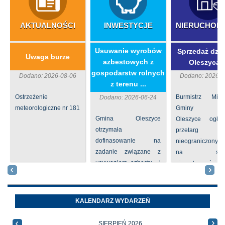
AKTUALNOŚCI
INWESTYCJE
NIERUCHOM
​Usuwanie wyrobów
Sprzedaż dzia
Uwaga burze
azbestowych z
Oleszycac
gospodarstw rolnych
Dodano: 2026-08-06
Dodano: 2026-0
z terenu ...
Ostrzeżenie
Burmistrz Mia
Dodano: 2026-06-24
meteorologiczne nr 181
Gminy
Gmina Oleszyce
Oleszyce ogła
otrzymała
przetarg
dofinasowanie na
nieograniczony 
zadanie związane z
na sprze
usuwaniem azbestu i
nieruchomości nr
wyrobów zawierających
położone
azbest w ramach
Oleszycach przy
programu
Orzeszkowej. W
KALENDARZ WYDARZEŃ
priorytetowego
informacji ...
NFOŚiGW pn.
SIERPIEŃ 2026