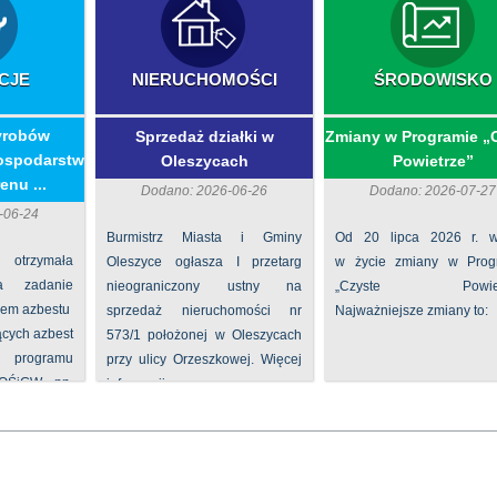
CJE
NIERUCHOMOŚCI
ŚRODOWISKO
yrobów
Sprzedaż działki w
Zmiany w Programie „
ospodarstw
Oleszycach
Powietrze”
enu ...
Dodano: 2026-06-26
Dodano: 2026-07-27
-06-24
Burmistrz Miasta i Gminy
Od 20 lipca 2026 r. w
 otrzymała
Oleszyce ogłasza I przetarg
w życie zmiany w Prog
na zadanie
nieograniczony ustny na
„Czyste Powietr
iem azbestu
sprzedaż nieruchomości nr
Najważniejsze zmiany to:
ących azbest
573/1 położonej w Oleszycach
rogramu
przy ulicy Orzeszkowej. Więcej
FOŚiGW pn.
informacji ...
...