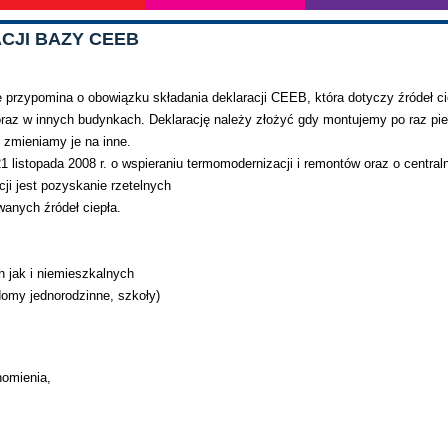
ACJI BAZY CEEB
 przypomina o obowiązku składania deklaracji CEEB, która dotyczy źródeł ci
z w innych budynkach. Deklarację należy złożyć gdy montujemy po raz pi
y zmieniamy je na inne.
 listopada 2008 r. o wspieraniu termomodernizacji i remontów oraz o central
ji jest pozyskanie rzetelnych
anych źródeł ciepła.
 jak i niemieszkalnych
omy jednorodzinne, szkoły)
homienia,