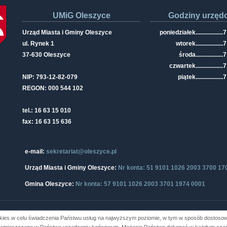
UMiG Oleszyce
Godziny urzęd
Urząd Miasta i Gminy Oleszyce
poniedziałek
..................
7
ul. Rynek 1
wtorek
..................
7
37-630 Oleszyce
środa
..................
7
czwartek
..................
7
NIP: 793-12-82-079
piątek
..................
7
REGON: 000 544 102
tel.: 16 63 15 010
fax: 16 63 15 636
e-mail:
sekretariat@oleszyce.pl
Urząd Miasta i Gminy Oleszyce:
Nr konta: 51 9101 1026 2003 3700 17
Gmina Oleszyce:
Nr konta: 57 9101 1026 2003 3701 1974 0001
kies w celu świadczenia Państwu usług na najwyższym poziomie, w tym w sposób dostosowa
i Gminy Oleszyce