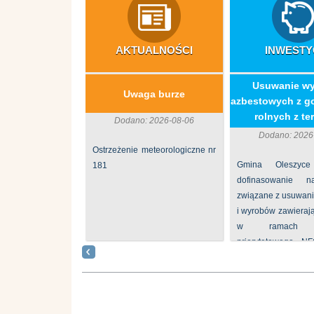
AKTUALNOŚCI
INWESTY
​Usuwanie w
Uwaga burze
azbestowych z g
rolnych z ter
Dodano: 2026-08-06
Dodano: 2026
Ostrzeżenie meteorologiczne nr
Gmina Oleszyce
181
dofinasowanie 
związane z usuwan
i wyrobów zawieraj
w ramach p
priorytetowego N
„Usuwanie odpadów 