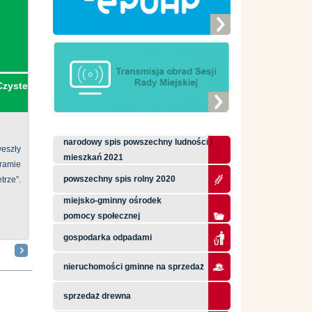
Czyste
narodowy spis powszechny ludności i
eszły
mieszkań 2021
ramie
powszechny spis rolny 2020
ze”.
miejsko-gminny ośrodek
pomocy społecznej
gospodarka odpadami
nieruchomości gminne na sprzedaż
sprzedaż drewna