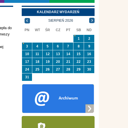
KALENDARZ WYDARZEŃ
SIERPIEŃ 2026
epła do
PN
WT
ŚR
CZ
PT
SB
ND
erwszy
1
2
3
4
5
6
7
8
9
nej
10
11
12
13
14
15
16
17
18
19
20
21
22
23
24
25
26
27
28
29
30
31