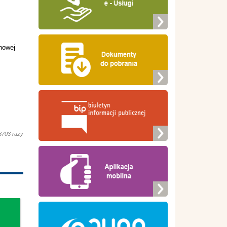
nowej
3703 razy