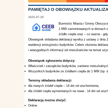
​PAMIĘTAJ O OBOWIĄZKU AKTUALIZ
2025-07-29
Burmistrz Miasta i Gminy Oleszyce
1 MW zamontowanych w domach ora
źródło ciepła oraz – co ważne - gd
Obowiązek składania deklaracji wynika z ustawy z dnia 21
ewidencji emisyjności budynków. Celem złożenia deklarac
i wiarygodnych informacji od mieszkańców na temat używ
Obowiązek zgłoszenia dotyczy:
Właścicieli i zarządców budynków, zarówno mieszkalnych
Wszystkich budynków ze źródłami ciepła do 1 MW (np. d
Terminy składania deklaracji:
dla nowych źródeł ciepła – 14 dni od uruchomienia,
dla źródeł ciepła wymienianych na nowe - 14 dni od uruc
Deklarację można złożyć:
Online