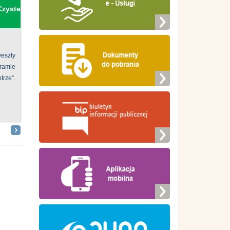
Czyste
eszły
ramie
ze”.