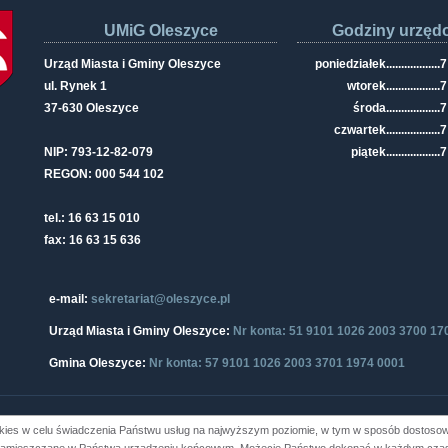
UMiG Oleszyce
Godziny urzęd
Urząd Miasta i Gminy Oleszyce
poniedziałek
..................
7
ul. Rynek 1
wtorek
..................
7
37-630 Oleszyce
środa
..................
7
czwartek
..................
7
NIP: 793-12-82-079
piątek
..................
7
REGON: 000 544 102
tel.: 16 63 15 010
fax: 16 63 15 636
e-mail:
sekretariat@oleszyce.pl
Urząd Miasta i Gminy Oleszyce:
Nr konta: 51 9101 1026 2003 3700 17
Gmina Oleszyce:
Nr konta: 57 9101 1026 2003 3701 1974 0001
kies w celu świadczenia Państwu usług na najwyższym poziomie, w tym w sposób dostosowa
i Gminy Oleszyce