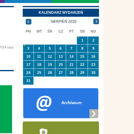
KALENDARZ WYDARZEŃ
SIERPIEŃ 2026
PN
WT
ŚR
CZ
PT
SB
ND
1
2
7014 razy
3
4
5
6
7
8
9
10
11
12
13
14
15
16
17
18
19
20
21
22
23
24
25
26
27
28
29
30
31