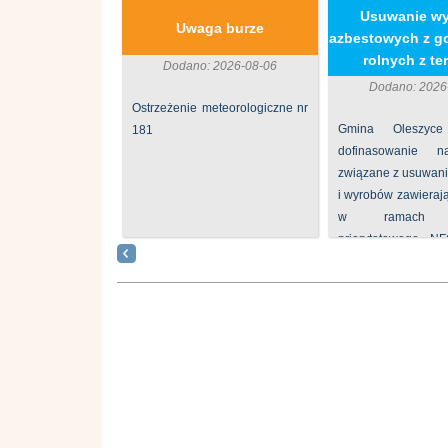
​Usuwanie w
Uwaga burze
azbestowych z g
rolnych z ter
Dodano: 2026-08-06
Dodano: 2026
Ostrzeżenie meteorologiczne nr
Gmina Oleszyce
181
dofinasowanie 
związane z usuwan
i wyrobów zawieraj
w ramach p
priorytetowego N
„Usuwanie odpadów 