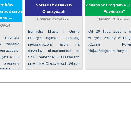
yrobów
Sprzedaż działki w
Zmiany w Programie „
ospodarstw
Oleszycach
Powietrze”
enu ...
Dodano: 2026-06-26
Dodano: 2026-07-27
-06-24
Burmistrz Miasta i Gminy
Od 20 lipca 2026 r. w
 otrzymała
Oleszyce ogłasza I przetarg
w życie zmiany w Prog
na zadanie
nieograniczony ustny na
„Czyste Powietr
iem azbestu
sprzedaż nieruchomości nr
Najważniejsze zmiany to:
ących azbest
573/1 położonej w Oleszycach
rogramu
przy ulicy Orzeszkowej. Więcej
FOŚiGW pn.
informacji ...
...