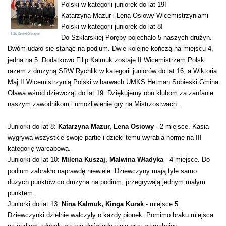
Polski w kategorii juniorek do lat 19!
Katarzyna Mazur i Lena Osiowy Wicemistrzyniami
Polski w kategorii juniorek do lat 8!
Do Szklarskiej Poręby pojechało 5 naszych drużyn.
Dwóm udało się stanąć na podium. Dwie kolejne kończą na miejscu 4,
jedna na 5. Dodatkowo Filip Kalmuk zostaje II Wicemistrzem Polski
razem z drużyną SRW Rychlik w kategorii juniorów do lat 16, a Wiktoria
Maj II Wicemistrzynią Polski w barwach UMKS Hetman Sobieski Gmina
Oława wśród dziewcząt do lat 19. Dziękujemy obu klubom za zaufanie
naszym zawodnikom i umożliwienie gry na Mistrzostwach.
Juniorki do lat 8:
Katarzyna Mazur, Lena Osiowy
- 2 miejsce. Kasia
wygrywa wszystkie swoje partie i dzięki temu wyrabia normę na III
kategorię warcabową.
Juniorki do lat 10:
Milena Kuszaj, Malwina Władyka
- 4 miejsce. Do
podium zabrakło naprawdę niewiele. Dziewczyny mają tyle samo
dużych punktów co drużyna na podium, przegrywają jednym małym
punktem.
Juniorki do lat 13:
Nina Kalmuk, Kinga Kurak
- miejsce 5.
Dziewczynki dzielnie walczyły o każdy pionek. Pomimo braku miejsca