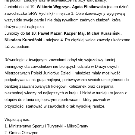
na podium zdobyły ważne doświadczenia przy warcabnicy.
Juniorki do lat 19:
Wiktoria Węgrzyn. Agata Flisikowska
(na co dzień
zawodniczka SRW Rychlik) - miejsce 1. Obie dziewczyny wygrywają
wszystkie swoje partie i nie dają rywalkom żadnych złudzeń, która
drużyna jest najlepsza.
Juniorzy do lat 10:
Paweł Mazur, Kacper Maj, Michał Kurasiński,
Nikodem Kurasiński
- miejsce 4. Po ciężkiej walce zawody ukończone
tuż za podium.
Równolegle z trwającymi zawodami odbył się wyjazdowy turniej
treningowy dla zawodników nie biorących udziału w Drużynowych
Mistrzostwach Polski Juniorów. Dzieci i młodzież miały możliwość
podpatrywania jak graja najlepsi, porównywania swoich umiejętności do
bardziej zaawansowanych kolegów i koleżanek oraz czerpania
niezbędnej wiedzy od najlepszych w kraju. Udział w turnieju to jeden z
etapów do stania się lepszymi sportowcami, który pozwoli w
przyszłości startować w zawodach o tak wysokiej randze.
Wspierają nas:
1. Ministerstwo Sportu i Turystyki - MikroGranty
2. Gmina Oleszyce