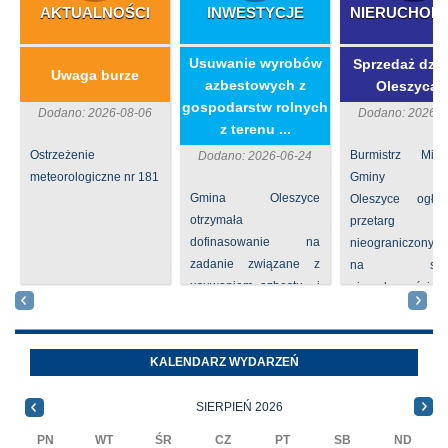
AKTUALNOŚCI
INWESTYCJE
NIERUCHOM
​Usuwanie wyrobów
Sprzedaż dzia
Uwaga burze
azbestowych z
Oleszycac
gospodarstw rolnych
Dodano: 2026-08-06
Dodano: 2026-0
z terenu ...
Ostrzeżenie
Burmistrz Mia
Dodano: 2026-06-24
meteorologiczne nr 181
Gminy
Gmina Oleszyce
Oleszyce ogła
otrzymała
przetarg
dofinasowanie na
nieograniczony 
zadanie związane z
na sprze
usuwaniem azbestu i
nieruchomości nr
wyrobów zawierających
położone
azbest w ramach
Oleszycach przy
programu
Orzeszkowej. W
KALENDARZ WYDARZEŃ
priorytetowego
informacji ...
NFOŚiGW pn.
SIERPIEŃ 2026
„Usuwanie odpadów ...
PN
WT
ŚR
CZ
PT
SB
ND