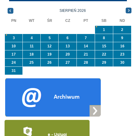
priorytetowego
informacji ...
NFOŚiGW pn.
SIERPIEŃ 2026
„Usuwanie odpadów ...
PN
WT
ŚR
CZ
PT
SB
ND
1
2
3
4
5
6
7
8
9
10
11
12
13
14
15
16
17
18
19
20
21
22
23
24
25
26
27
28
29
30
31