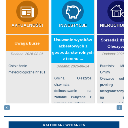
AKTUALNOŚCI
INWESTYCJE
NIERUCHOM
​Usuwanie wyrobów
Sprzedaż dzia
Uwaga burze
azbestowych z
Oleszycac
gospodarstw rolnych
Dodano: 2026-08-06
Dodano: 2026-0
z terenu ...
Ostrzeżenie
Burmistrz Mia
Dodano: 2026-06-24
meteorologiczne nr 181
Gminy
Gmina Oleszyce
Oleszyce ogła
otrzymała
przetarg
dofinasowanie na
nieograniczony 
zadanie związane z
na sprze
usuwaniem azbestu i
nieruchomości nr
wyrobów zawierających
położone
azbest w ramach
Oleszycach przy
programu
Orzeszkowej. W
KALENDARZ WYDARZEŃ