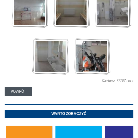
Czytano: 77707 razy
POWRÓT
WARTO ZOBACZYĆ