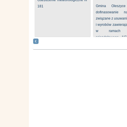
Ostrzeżenie meteorologiczne nr
Gmina Oleszyce
181
dofinasowanie 
związane z usuwan
i wyrobów zawieraj
w ramach p
priorytetowego N
„Usuwanie odpadów 