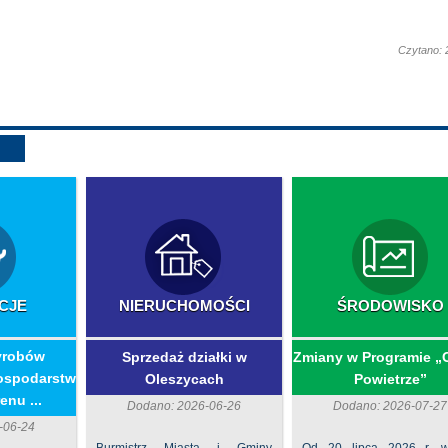
Czytano: 
CJE
NIERUCHOMOŚCI
ŚRODOWISKO
yrobów
Sprzedaż działki w
Zmiany w Programie „
ospodarstw
Oleszycach
Powietrze”
enu ...
Dodano: 2026-06-26
Dodano: 2026-07-27
-06-24