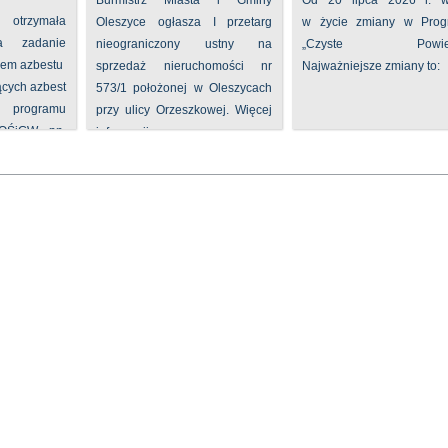
Burmistrz Miasta i Gminy
Od 20 lipca 2026 r. w
 otrzymała
Oleszyce ogłasza I przetarg
w życie zmiany w Prog
na zadanie
nieograniczony ustny na
„Czyste Powietr
iem azbestu
sprzedaż nieruchomości nr
Najważniejsze zmiany to:
ących azbest
573/1 położonej w Oleszycach
rogramu
przy ulicy Orzeszkowej. Więcej
FOŚiGW pn.
informacji ...
...