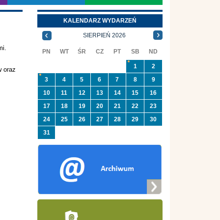
KALENDARZ WYDARZEŃ
SIERPIEŃ 2026
mi.
PN
WT
ŚR
CZ
PT
SB
ND
1
2
w oraz
3
4
5
6
7
8
9
10
11
12
13
14
15
16
17
18
19
20
21
22
23
24
25
26
27
28
29
30
31