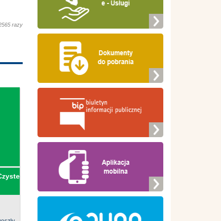
2565 razy
Czyste