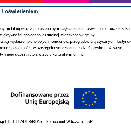
 i oświetleniem
y mobilnej wraz z profesjonalnym nagłośnieniem, oświetleniem oraz leżaka
oraz aktywności społeczno-kulturalnej mieszkańców gminy.
izacji wydarzeń plenerowych, koncertów, przeglądów artystycznych, festynó
 lokalna społeczność, w szczególności dzieci i młodzież, zyska możliwość
aktywnego uczestnictwa w życiu kulturalnym gminy.
encji I.13.1 LEADER/RLKS – komponent Wdrażanie LSR