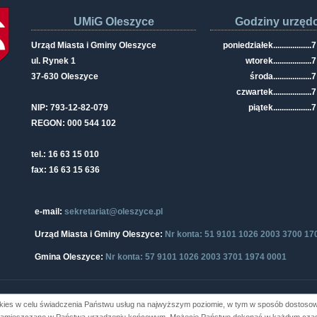
UMiG Oleszyce
Godziny urzęd
Urząd Miasta i Gminy Oleszyce
poniedziałek
..................
7
ul. Rynek 1
wtorek
..................
7
37-630 Oleszyce
środa
..................
7
czwartek
..................
7
NIP: 793-12-82-079
piątek
..................
7
REGON: 000 544 102
tel.: 16 63 15 010
fax: 16 63 15 636
e-mail:
sekretariat@oleszyce.pl
Urząd Miasta i Gminy Oleszyce:
Nr konta: 51 9101 1026 2003 3700 17
Gmina Oleszyce:
Nr konta: 57 9101 1026 2003 3701 1974 0001
kies w celu świadczenia Państwu usług na najwyższym poziomie, w tym w sposób dostosowa
i Gminy Oleszyce