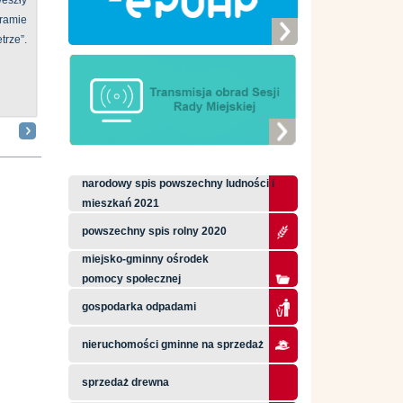
eszły
ramie
ze”.
narodowy spis powszechny ludności i
mieszkań 2021
powszechny spis rolny 2020
miejsko-gminny ośrodek
pomocy społecznej
gospodarka odpadami
nieruchomości gminne na sprzedaż
sprzedaż drewna