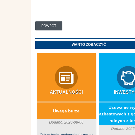
POWRÓT
WARTO ZOBACZYĆ
AKTUALNOŚCI
INWESTY
​Usuwanie w
Uwaga burze
azbestowych z g
rolnych z ter
Dodano: 2026-08-06
Dodano: 2026