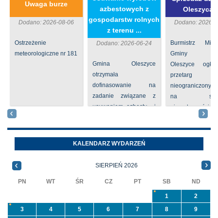
Uwaga burze
azbestowych z
Oleszycac
gospodarstw rolnych
Dodano: 2026-08-06
Dodano: 2026-0
z terenu ...
Ostrzeżenie
Burmistrz Mia
Dodano: 2026-06-24
meteorologiczne nr 181
Gminy
Gmina Oleszyce
Oleszyce ogła
otrzymała
przetarg
dofinasowanie na
nieograniczony 
zadanie związane z
na sprze
usuwaniem azbestu i
nieruchomości nr
wyrobów zawierających
położone
azbest w ramach
Oleszycach przy
programu
Orzeszkowej. W
KALENDARZ WYDARZEŃ
priorytetowego
informacji ...
NFOŚiGW pn.
SIERPIEŃ 2026
„Usuwanie odpadów ...
PN
WT
ŚR
CZ
PT
SB
ND
1
2
3
4
5
6
7
8
9