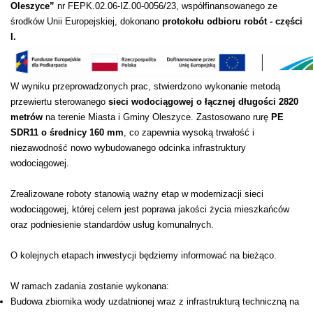
Oleszyce”
nr FEPK.02.06-IZ.00-0056/23, współfinansowanego ze
środków Unii Europejskiej, dokonano
protokołu odbioru robót - części
I.
W wyniku przeprowadzonych prac, stwierdzono wykonanie metodą
przewiertu sterowanego
sieci wodociągowej o łącznej długości 2820
metrów
na terenie Miasta i Gminy Oleszyce. Zastosowano rurę
PE
SDR11 o średnicy 160 mm
, co zapewnia wysoką trwałość i
niezawodność nowo wybudowanego odcinka infrastruktury
wodociągowej.
Zrealizowane roboty stanowią ważny etap w modernizacji sieci
wodociągowej, której celem jest poprawa jakości życia mieszkańców
oraz podniesienie standardów usług komunalnych.
O kolejnych etapach inwestycji będziemy informować na bieżąco.
W ramach zadania zostanie wykonana:
Budowa zbiornika wody uzdatnionej wraz z infrastrukturą techniczną na