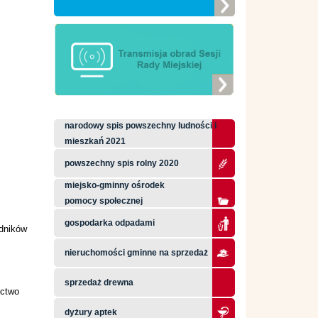
narodowy spis powszechny ludności i
mieszkań 2021
powszechny spis rolny 2020
miejsko-gminny ośrodek
pomocy społecznej
gospodarka odpadami
dników
nieruchomości gminne na sprzedaż
sprzedaż drewna
ictwo
dyżury aptek