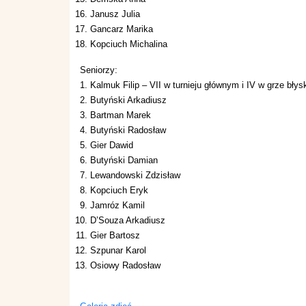
Janusz Julia
Gancarz Marika
Kopciuch Michalina
Seniorzy:
Kalmuk Filip – VII w turnieju głównym i IV w grze bły
Butyński Arkadiusz
Bartman Marek
Butyński Radosław
Gier Dawid
Butyński Damian
Lewandowski Zdzisław
Kopciuch Eryk
Jamróz Kamil
D’Souza Arkadiusz
Gier Bartosz
Szpunar Karol
Osiowy Radosław