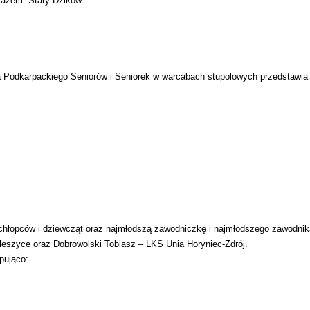
Razem” Stary Dzików
Podkarpackiego Seniorów i Seniorek w warcabach stupolowych przedstawia 
ód chłopców i dziewcząt oraz najmłodszą zawodniczkę i najmłodszego zawodnik
leszyce oraz Dobrowolski Tobiasz – LKS Unia Horyniec-Zdrój.
pująco: