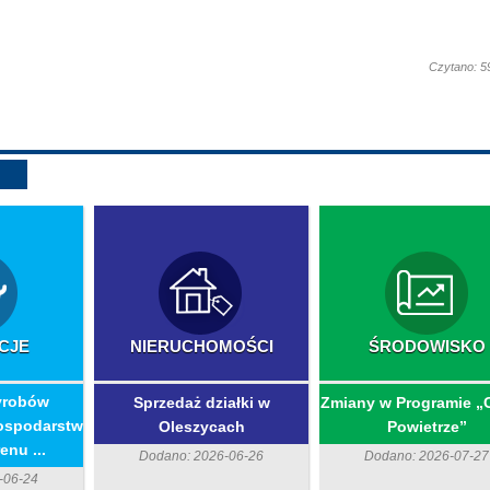
Czytano: 5
CJE
NIERUCHOMOŚCI
ŚRODOWISKO
yrobów
Sprzedaż działki w
Zmiany w Programie „
ospodarstw
Oleszycach
Powietrze”
enu ...
Dodano: 2026-06-26
Dodano: 2026-07-27
-06-24