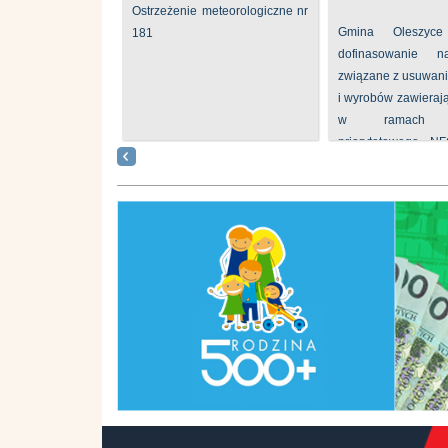
Ostrzeżenie meteorologiczne nr
Gmina Oleszyce
181
dofinasowanie 
związane z usuwan
i wyrobów zawieraj
w ramach p
priorytetowego N
„Usuwanie odpadów 