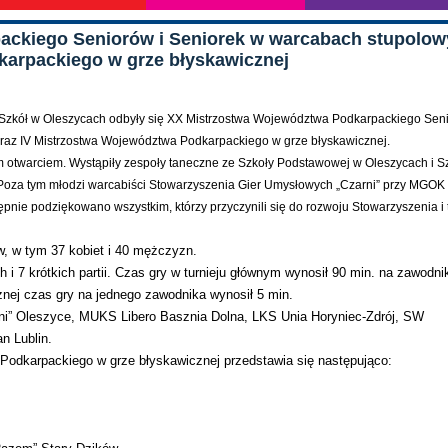
ackiego Seniorów i Seniorek w warcabach stupolo
karpackiego w grze błyskawicznej
e Szkół w Oleszycach odbyły się XX Mistrzostwa Województwa Podkarpackiego Seni
raz IV Mistrzostwa Województwa Podkarpackiego w grze błyskawicznej.
ym otwarciem. Wystąpiły zespoły taneczne ze Szkoły Podstawowej w Oleszycach i S
Poza tym młodzi warcabiści Stowarzyszenia Gier Umysłowych „Czarni” przy MGOK
nie podziękowano wszystkim, którzy przyczynili się do rozwoju Stowarzyszenia i 
, w tym 37 kobiet i 40 mężczyzn.
h i 7 krótkich partii. Czas gry w turnieju głównym wynosił 90 min. na zawodni
cznej czas gry na jednego zawodnika wynosił 5 min.
ni” Oleszyce, MUKS Libero Basznia Dolna, LKS Unia Horyniec-Zdrój, SW
n Lublin.
odkarpackiego w grze błyskawicznej przedstawia się następująco: