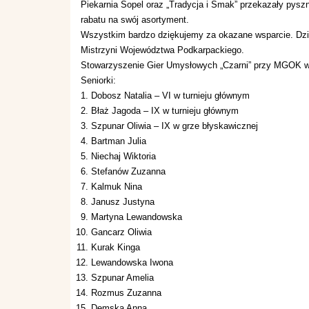
Piekarnia Sopel oraz „Tradycja i Smak” przekazały pys
rabatu na swój asortyment.
Wszystkim bardzo dziękujemy za okazane wsparcie. Dzię
Mistrzyni Województwa Podkarpackiego.
Stowarzyszenie Gier Umysłowych „Czarni” przy MGOK w 
Seniorki:
Dobosz Natalia – VI w turnieju głównym
Błaż Jagoda – IX w turnieju głównym
Szpunar Oliwia – IX w grze błyskawicznej
Bartman Julia
Niechaj Wiktoria
Stefanów Zuzanna
Kalmuk Nina
Janusz Justyna
Martyna Lewandowska
Gancarz Oliwia
Kurak Kinga
Lewandowska Iwona
Szpunar Amelia
Rozmus Zuzanna
Demska Anna