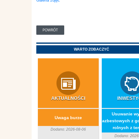
Galeria zdjęć
POWRÓT
WARTO ZOBACZYĆ
AKTUALNOŚCI
INWESTY
​Usuwanie w
Uwaga burze
azbestowych z g
rolnych z ter
Dodano: 2026-08-06
Dodano: 2026