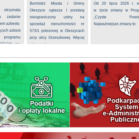
Burmistrz Miasta i Gminy
Od 20 lipca 2026 r. w
 otrzymała
Oleszyce ogłasza I przetarg
w życie zmiany w Prog
na zadanie
nieograniczony ustny na
„Czyste Powietr
iem azbestu
sprzedaż nieruchomości nr
Najważniejsze zmiany to:
ących azbest
573/1 położonej w Oleszycach
rogramu
przy ulicy Orzeszkowej. Więcej
FOŚiGW pn.
informacji ...
...