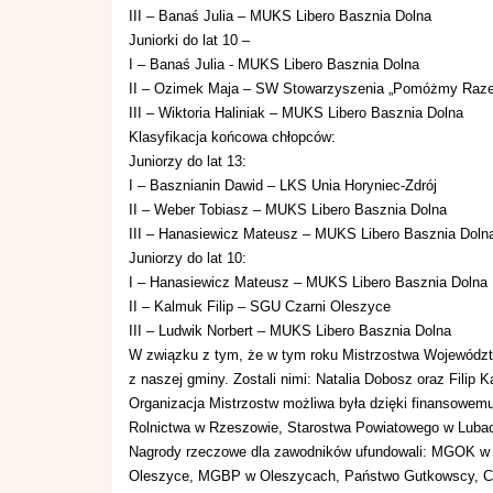
III – Banaś Julia – MUKS Libero Basznia Dolna
Juniorki do lat 10 –
I – Banaś Julia - MUKS Libero Basznia Dolna
II – Ozimek Maja – SW Stowarzyszenia „Pomóżmy Raze
III – Wiktoria Haliniak – MUKS Libero Basznia Dolna
Klasyfikacja końcowa chłopców:
Juniorzy do lat 13:
I – Basznianin Dawid – LKS Unia Horyniec-Zdrój
II – Weber Tobiasz – MUKS Libero Basznia Dolna
III – Hanasiewicz Mateusz – MUKS Libero Basznia Doln
Juniorzy do lat 10:
I – Hanasiewicz Mateusz – MUKS Libero Basznia Dolna
II – Kalmuk Filip – SGU Czarni Oleszyce
III – Ludwik Norbert – MUKS Libero Basznia Dolna
W związku z tym, że w tym roku Mistrzostwa Wojewódz
z naszej gminy. Zostali nimi: Natalia Dobosz oraz Filip 
Organizacja Mistrzostw możliwa była dzięki finansowemu
Rolnictwa w Rzeszowie, Starostwa Powiatowego w Lubac
Nagrody rzeczowe dla zawodników ufundowali: MGOK w 
Oleszyce, MGBP w Oleszycach, Państwo Gutkowscy, Comf