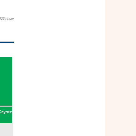
9234 razy
Czyste