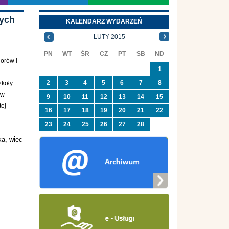
wych
KALENDARZ WYDARZEŃ
LUTY 2015
PN
WT
ŚR
CZ
PT
SB
ND
orów i
1
2
3
4
5
6
7
8
zkoły
 w
9
10
11
12
13
14
15
tej
16
17
18
19
20
21
22
23
24
25
26
27
28
ka, więc