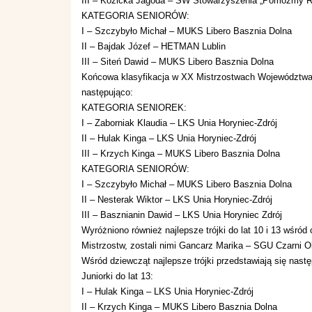
III – Kozicka Jagoda – SW Stowarzyszenia „Pomóżmy 
KATEGORIA SENIORÓW:
I – Szczybyło Michał – MUKS Libero Basznia Dolna
II – Bajdak Józef – HETMAN Lublin
III – Siteń Dawid – MUKS Libero Basznia Dolna
Końcowa klasyfikacja w XX Mistrzostwach Województwa 
następująco:
KATEGORIA SENIOREK:
I – Zaborniak Klaudia – LKS Unia Horyniec-Zdrój
II – Hulak Kinga – LKS Unia Horyniec-Zdrój
III – Krzych Kinga – MUKS Libero Basznia Dolna
KATEGORIA SENIORÓW:
I – Szczybyło Michał – MUKS Libero Basznia Dolna
II – Nesterak Wiktor – LKS Unia Horyniec-Zdrój
III – Basznianin Dawid – LKS Unia Horyniec Zdrój
Wyróżniono również najlepsze trójki do lat 10 i 13 wśr
Mistrzostw, zostali nimi Gancarz Marika – SGU Czarni O
Wśród dziewcząt najlepsze trójki przedstawiają się nastę
Juniorki do lat 13:
I – Hulak Kinga – LKS Unia Horyniec-Zdrój
II – Krzych Kinga – MUKS Libero Basznia Dolna