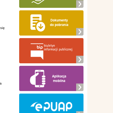
się
a