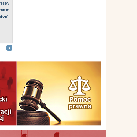
eszły
ramie
ze”.