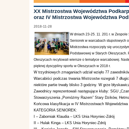
XX Mistrzostwa Województwa Podkarp
oraz IV Mistrzostwa Województwa Pod
2018-11-28
W dniach 23-25. 11. 201 r. w Zespol
Seniorek w warcabach stupolowych o
Mistrzostwa rozpoczęły się uroczyst
Podstawowej w Starych Oleszycach. 
Oleszycach recytowali wiersze o tematyce warcabowej. Następ
pięknej dyscypliny sportu w Oleszycach w 2018 r.
W trzydniowych zmaganiach udział wzięło 77 zawodników
Warcabiści podczas trwania Mistrzostw rozegrali 7 długic
niektóre partie trwały blisko 3 godziny. W grze błyskawi
Zawodnicy reprezentowali następujące kluby: SGU „Czar
Stowarzyszenia „Pomóżmy Razem” Stary Dzików, Hetma
Końcowa klasyfikacja w IV Mistrzostwach Województwa P
KATEGORIA SENIOREK:
I – Zaborniak Klaudia – LKS Unia Horyniec-Zdrój
II – Hulak Kinga – LKS Unia Horyniec-Zdrój