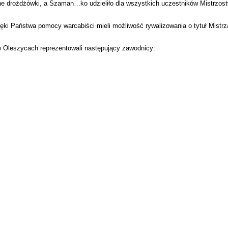
zne drożdżówki, a Szaman…ko udzieliło dla wszystkich uczestników Mistrzo
ki Państwa pomocy warcabiści mieli możliwość rywalizowania o tytuł Mistrza
Oleszycach reprezentowali następujący zawodnicy: