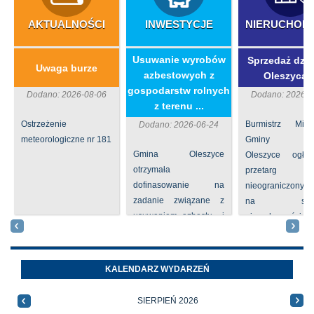
AKTUALNOŚCI
INWESTYCJE
NIERUCHOM
​Usuwanie wyrobów
Sprzedaż dzia
Uwaga burze
azbestowych z
Oleszycac
gospodarstw rolnych
Dodano: 2026-08-06
Dodano: 2026-0
z terenu ...
Ostrzeżenie
Burmistrz Mia
Dodano: 2026-06-24
meteorologiczne nr 181
Gminy
Gmina Oleszyce
Oleszyce ogła
otrzymała
przetarg
dofinasowanie na
nieograniczony 
zadanie związane z
na sprze
usuwaniem azbestu i
nieruchomości nr
wyrobów zawierających
położone
azbest w ramach
Oleszycach przy
programu
Orzeszkowej. W
KALENDARZ WYDARZEŃ
priorytetowego
informacji ...
NFOŚiGW pn.
SIERPIEŃ 2026
„Usuwanie odpadów ...