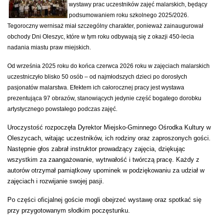
wystawy prac uczestników zajęć malarskich, będący
podsumowaniem roku szkolnego 2025/2026.
Tegoroczny wernisaż miał szczególny charakter, ponieważ zainaugurował
obchody Dni Oleszyc, które w tym roku odbywają się z okazji 450-lecia
nadania miastu praw miejskich.
Od września 2025 roku do końca czerwca 2026 roku w zajęciach malarskich
uczestniczyło blisko 50 osób – od najmłodszych dzieci po dorosłych
pasjonatów malarstwa. Efektem ich całorocznej pracy jest wystawa
prezentująca 97 obrazów, stanowiących jedynie część bogatego dorobku
artystycznego powstałego podczas zajęć.
Uroczystość rozpoczęła Dyrektor Miejsko-Gminnego Ośrodka Kultury w
Oleszycach, witając uczestników, ich rodziny oraz zaproszonych gości.
Następnie głos zabrał instruktor prowadzący zajęcia, dziękując
wszystkim za zaangażowanie, wytrwałość i twórczą pracę. Każdy z
autorów otrzymał pamiątkowy upominek w podziękowaniu za udział w
zajęciach i rozwijanie swojej pasji.
Po części oficjalnej goście mogli obejrzeć wystawę oraz spotkać się
przy przygotowanym słodkim poczęstunku.