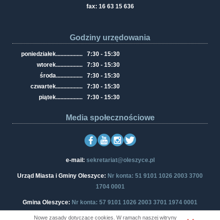
fax: 16 63 15 636
Godziny urzędowania
poniedziałek
..................
7:30 - 15:30
wtorek
..................
7:30 - 15:30
środa
..................
7:30 - 15:30
czwartek
..................
7:30 - 15:30
piątek
..................
7:30 - 15:30
Media społecznościowe
e-mail:
sekretariat@oleszyce.pl
Urząd Miasta i Gminy Oleszyce:
Nr konta: 51 9101 1026 2003 3700
1704 0001
Gmina Oleszyce:
Nr konta: 57 9101 1026 2003 3701 1974 0001
Nowe zasady dotyczące cookies. W ramach naszej witryny