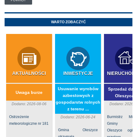
WARTO ZOBACZYĆ
AKTUALNOŚCI
INWESTYCJE
NIERUCHOM
​Usuwanie wyrobów
Sprzedaż dzia
Uwaga burze
azbestowych z
Oleszycac
gospodarstw rolnych
Dodano: 2026-08-06
Dodano: 2026-0
z terenu ...
Ostrzeżenie
Burmistrz Mia
Dodano: 2026-06-24
meteorologiczne nr 181
Gminy
Gmina Oleszyce
Oleszyce ogła
otrzymała