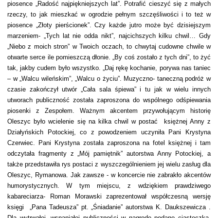
piosence „Radość najpiękniejszych lat”. Potrafić cieszyć się z małych
rzeczy, to jak mieszkać w ogrodzie pełnym szczęśliwości i to też w
piosence „Złoty pierścionek”. Czy każde jutro może być dzisiejszym
marzeniem- „Tych lat nie odda nikt”, najcichszych kilku chwil… Gdy
„Niebo z moich stron” w Twoich oczach, to chwytaj cudowne chwile w
otwarte serce ile pomieszczą dłonie. „By coś zostało z tych dni”, to żyć
tak, jakby cudem było wszystko. „Daj rękę kochanie, porywa nas taniec
– w „Walcu wileńskim”, „Walcu o życiu”. Muzyczno- taneczną podróż w
czasie zakończył utwór „Cała sala śpiewa” i tu jak w wielu innych
utworach publiczność została zaproszona do wspólnego odśpiewania
piosenki z Zespołem. Ważnym akcentem przywołującym historię
Oleszyc było wcielenie się na kilka chwil w postać księżnej Anny z
Działyńskich Potockiej, co z powodzeniem uczyniła Pani Krystyna
Czerwiec. Pani Krystyna została zaproszona na fotel księżnej i tam
odczytała fragmenty z „Mój pamiętnik” autorstwa Anny Potockiej, a
także przedstawiła rys postaci z wyszczególnieniem jej wielu zasług dla
Oleszyc, Rymanowa. Jak zawsze - w koncercie nie zabrakło akcentów
humorystycznych. W tym miejscu, z wdziękiem prawdziwego
kabareciarza- Roman Morawski zaprezentował współczesną wersję
księgi „Pana Tadeusza” pt. „Śniadanie” autorstwa K. Daukszewicza .
Dla wytrwałej, wspaniałej publiczności w nagrodę podano ciasteczka-