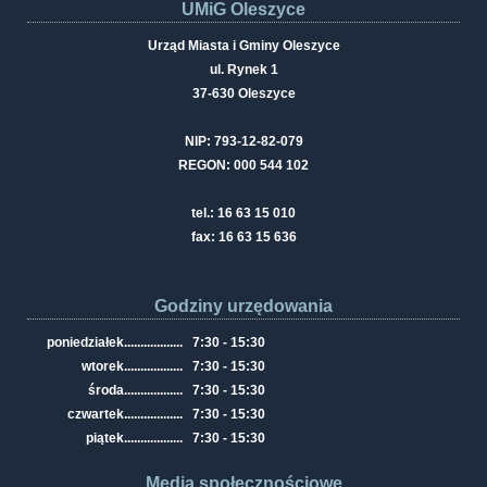
UMiG Oleszyce
Urząd Miasta i Gminy Oleszyce
ul. Rynek 1
37-630 Oleszyce
NIP: 793-12-82-079
REGON: 000 544 102
tel.: 16 63 15 010
fax: 16 63 15 636
Godziny urzędowania
poniedziałek
..................
7:30 - 15:30
wtorek
..................
7:30 - 15:30
środa
..................
7:30 - 15:30
czwartek
..................
7:30 - 15:30
piątek
..................
7:30 - 15:30
Media społecznościowe