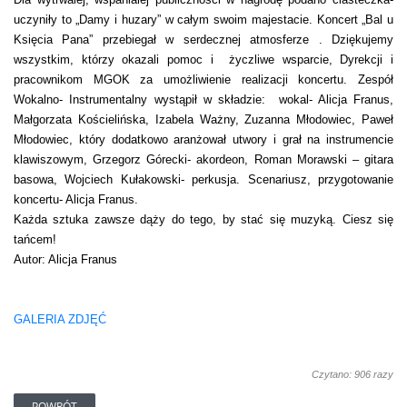
uczyniły to „Damy i huzary” w całym swoim majestacie. Koncert „Bal u
Księcia Pana” przebiegał w serdecznej atmosferze . Dziękujemy
wszystkim, którzy okazali pomoc i życzliwe wsparcie, Dyrekcji i
pracownikom MGOK za umożliwienie realizacji koncertu. Zespół
Wokalno- Instrumentalny wystąpił w składzie: wokal- Alicja Franus,
Małgorzata Kościelińska, Izabela Ważny, Zuzanna Młodowiec, Paweł
Młodowiec, który dodatkowo aranżował utwory i grał na instrumencie
klawiszowym, Grzegorz Górecki- akordeon, Roman Morawski – gitara
basowa, Wojciech Kułakowski- perkusja. Scenariusz, przygotowanie
koncertu- Alicja Franus.
Każda sztuka zawsze dąży do tego, by stać się muzyką. Ciesz się
tańcem!
Autor: Alicja Franus
GALERIA ZDJĘĆ
Czytano: 906 razy
POWRÓT