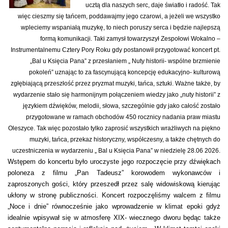
ucztą dla naszych serc, daje światło i radość. Tak
więc cieszmy się tańcem, poddawajmy jego czarowi, a jeżeli we wszystko
wpleciemy wspaniałą muzykę, to niech poruszy serca i będzie najlepszą
formą komunikacji. Taki zamysł towarzyszył Zespołowi Wokalno –
Instrumentalnemu Cztery Pory Roku gdy postanowił przygotować koncert pt.
„Bal u Księcia Pana” z przesłaniem „ Nuty historii- wspólne brzmienie
pokoleń” uznając to za fascynującą koncepcję edukacyjno- kulturową
zgłębiającą przeszłość przez pryzmat muzyki, tańca, sztuki. Ważne także, by
wydarzenie stało się harmonijnym połączeniem wiedzy jako „nuty historii” z
językiem dźwięków, melodii, słowa, szczególnie gdy jako całość zostało
przygotowane w ramach obchodów 450 rocznicy nadania praw miastu
Oleszyce. Tak więc pozostało tylko zaprosić wszystkich wrażliwych na piękno
muzyki, tańca, przekaz historyczny, współczesny, a także chętnych do
uczestniczenia w wydarzeniu „ Bal u Księcia Pana” w niedzielę 28.06 2026.
Wstępem do koncertu było uroczyste jego rozpoczęcie przy dźwiękach
poloneza z filmu „Pan Tadeusz” korowodem wykonawców i
zaproszonych gości, który przeszedł przez salę widowiskową kierując
ukłony w stronę publiczności. Koncert rozpoczęliśmy walcem z filmu
„Noce i dnie” równocześnie jako wprowadzenie w klimat epoki gdyż
idealnie wpisywał się w atmosferę XIX- wiecznego dworu będąc także