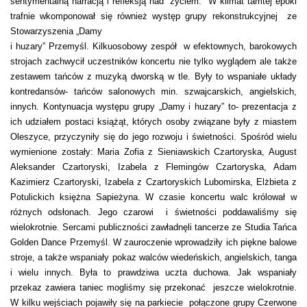
sentymentalną narracją i refleksją nad życiem. W klimat tamtej epoki
trafnie wkomponował się również występ grupy rekonstrukcyjnej ze
Stowarzyszenia „Damy
i huzary” Przemyśl. Kilkuosobowy zespół w efektownych, barokowych
strojach zachwycił uczestników koncertu nie tylko wyglądem ale także
zestawem tańców z muzyką dworską w tle. Były to wspaniałe układy
kontredansów- tańców salonowych min. szwajcarskich, angielskich,
innych. Kontynuacja występu grupy „Damy i huzary” to- prezentacja z
ich udziałem postaci książąt, których osoby związane były z miastem
Oleszyce, przyczyniły się do jego rozwoju i świetności. Spośród wielu
wymienione zostały: Maria Zofia z Sieniawskich Czartoryska, August
Aleksander Czartoryski, Izabela z Flemingów Czartoryska, Adam
Kazimierz Czartoryski, Izabela z Czartoryskich Lubomirska, Elżbieta z
Potulickich księżna Sapieżyna. W czasie koncertu walc królował w
różnych odsłonach. Jego czarowi i świetności poddawaliśmy się
wielokrotnie. Sercami publiczności zawładnęli tancerze ze Studia Tańca
Golden Dance Przemyśl. W zauroczenie wprowadziły ich piękne balowe
stroje, a także wspaniały pokaz walców wiedeńskich, angielskich, tanga
i wielu innych. Była to prawdziwa uczta duchowa. Jak wspaniały
przekaz zawiera taniec mogliśmy się przekonać jeszcze wielokrotnie.
W kilku wejściach pojawiły się na parkiecie połączone grupy Czerwone