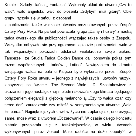
Korale i Szkoły Tańca „ Fantazja”. Wykonały układ do utworu „Czy to
walc”, walc angielski, walc do piosenki „Gdybym miał gitarę”. Obie
grupy łączyły się w tańcu z osobami
z publiczności także w czasie utworów prezentowanych przez Zespół
Cztery Pory Roku. Na parkiet powracała grupa „Damy i huzary” z nauką
tańca dworskiego dla publiczności włączając także osoby z Zespołu.
Wszystko odbywało się przy ogromnym aplauzie publiczności- walc w
tak wspaniałych pokazach odsłaniał wielokrotnie swoje piękno.
Tancerze ze Studia Tańca Golden Dance dali ponownie pokaz tym
razem współczesnych tańców „ Latino”. Nawiązaniem do klimatu
wirującego walca na balu u Księcia było wykonanie przez Zespół
Cztery Pory Roku utworu – jednego z największych utworów muzyki
klasycznej na świecie- The Second Walc D. Szostakowicza z
ukazaniem jego nostalgicznej melodii i słowiańskiego klimatu będącego
połączeniem elegancji z głęboką melancholią. „Czy to walca czar, czy
serca dar”- zauroczenie czy miłość w sentymentalnym utworze „Walc
Embarras”. Najpiękniejszych chwil w życiu nie zaplanujesz, one przyjdą
same, może wraz z utworem „Oczarowanie”. W czasie całego koncertu
historia przeplatała się z teraźniejszością w wielu utworach
wykonywanych przez Zespół. Małe radości na duże kłopoty?- w