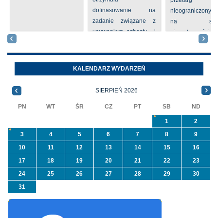
przetarg
dofinasowanie na
nieograniczony 
zadanie związane z
na sprze
usuwaniem azbestu i
nieruchomości nr
wyrobów zawierających
położone
azbest w ramach
Oleszycach przy
programu
Orzeszkowej. W
KALENDARZ WYDARZEŃ
priorytetowego
informacji ...
NFOŚiGW pn.
SIERPIEŃ 2026
„Usuwanie odpadów ...
PN
WT
ŚR
CZ
PT
SB
ND
1
2
3
4
5
6
7
8
9
10
11
12
13
14
15
16
17
18
19
20
21
22
23
24
25
26
27
28
29
30
31