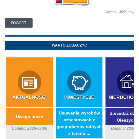
Czytano: 3585 razy
POWRÓT
WARTO ZOBACZYĆ
AKTUALNOŚCI
INWESTYCJE
NIERUCHOM
​Usuwanie wyrobów
Sprzedaż dzia
Uwaga burze
azbestowych z
Oleszycac
gospodarstw rolnych
Dodano: 2026-08-06
Dodano: 2026-0
z terenu ...