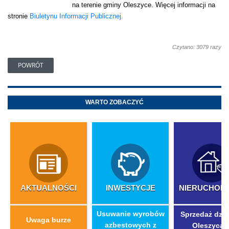
na terenie gminy Oleszyce. Więcej informacji na
stronie
Biuletynu Informacji Publicznej.
Czytano: 3079 razy
POWRÓT
WARTO ZOBACZYĆ
AKTUALNOŚCI
INWESTYCJE
NIERUCHOM
​Usuwanie wyrobów
Sprzedaż dzia
Uwaga burze
azbestowych z
Oleszycac