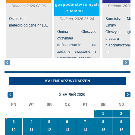
gospodarstw rolnych
Dodano: 2026-08-06
Dodano: 2026-0
z terenu ...
Ostrzeżenie
Burmistrz Mia
Dodano: 2026-06-24
meteorologiczne nr 181
Gminy
Gmina Oleszyce
Oleszyce ogła
otrzymała
przetarg
dofinasowanie na
nieograniczony 
zadanie związane z
na sprze
usuwaniem azbestu i
nieruchomości nr
wyrobów zawierających
położone
azbest w ramach
Oleszycach przy
programu
Orzeszkowej. W
KALENDARZ WYDARZEŃ
priorytetowego
informacji ...
NFOŚiGW pn.
SIERPIEŃ 2026
„Usuwanie odpadów ...
PN
WT
ŚR
CZ
PT
SB
ND
1
2
3
4
5
6
7
8
9
10
11
12
13
14
15
16