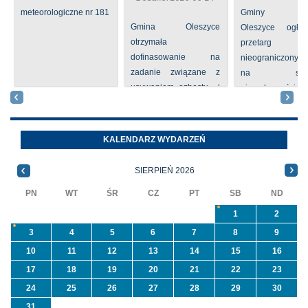
meteorologiczne nr 181
Gminy
Gmina Oleszyce
Oleszyce ogła
otrzymała
przetarg
dofinasowanie na
nieograniczony 
zadanie związane z
na sprze
usuwaniem azbestu i
nieruchomości nr
wyrobów zawierających
położone
azbest w ramach
Oleszycach przy
programu
Orzeszkowej. W
KALENDARZ WYDARZEŃ
priorytetowego
informacji ...
NFOŚiGW pn.
SIERPIEŃ 2026
„Usuwanie odpadów ...
PN
WT
ŚR
CZ
PT
SB
ND
1
2
3
4
5
6
7
8
9
10
11
12
13
14
15
16
17
18
19
20
21
22
23
24
25
26
27
28
29
30
31