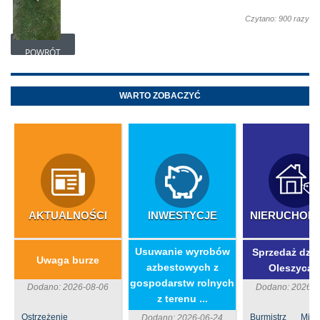
Czytano: 900 razy
POWRÓT
WARTO ZOBACZYĆ
AKTUALNOŚCI
INWESTYCJE
NIERUCHOM
​Usuwanie wyrobów
Sprzedaż dzia
Uwaga burze
azbestowych z
Oleszycac
gospodarstw rolnych
Dodano: 2026-08-06
Dodano: 2026-0
z terenu ...
Ostrzeżenie
Burmistrz Mia
Dodano: 2026-06-24