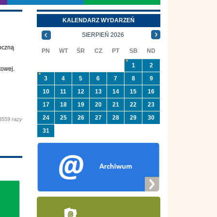
KALENDARZ WYDARZEŃ
SIERPIEŃ 2026
poczną
PN
WT
ŚR
CZ
PT
SB
ND
1
2
towej.
3
4
5
6
7
8
9
10
11
12
13
14
15
16
17
18
19
20
21
22
23
24
25
26
27
28
29
30
3559 razy
31