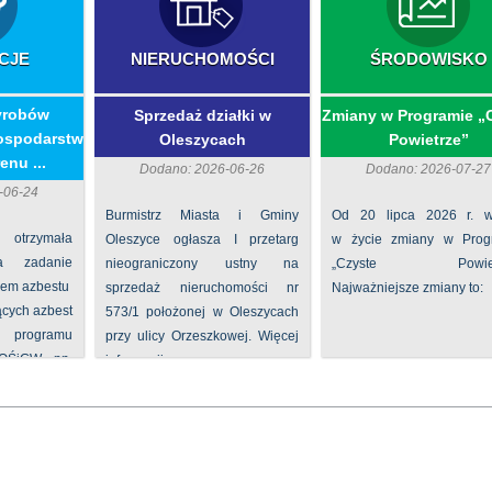
CJE
NIERUCHOMOŚCI
ŚRODOWISKO
yrobów
Sprzedaż działki w
Zmiany w Programie „
ospodarstw
Oleszycach
Powietrze”
enu ...
Dodano: 2026-06-26
Dodano: 2026-07-27
-06-24
Burmistrz Miasta i Gminy
Od 20 lipca 2026 r. w
 otrzymała
Oleszyce ogłasza I przetarg
w życie zmiany w Prog
na zadanie
nieograniczony ustny na
„Czyste Powietr
iem azbestu
sprzedaż nieruchomości nr
Najważniejsze zmiany to:
ących azbest
573/1 położonej w Oleszycach
rogramu
przy ulicy Orzeszkowej. Więcej
FOŚiGW pn.
informacji ...
...