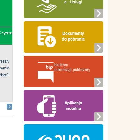
Czyste
eszły
ramie
ze”.