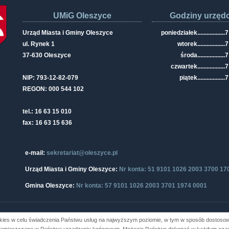
UMiG Oleszyce
Godziny urzęd
Urząd Miasta i Gminy Oleszyce
poniedziałek
..................
7
ul. Rynek 1
wtorek
..................
7
37-630 Oleszyce
środa
..................
7
czwartek
..................
7
NIP: 793-12-82-079
piątek
..................
7
REGON: 000 544 102
tel.: 16 63 15 010
fax: 16 63 15 636
e-mail:
sekretariat@oleszyce.pl
Urząd Miasta i Gminy Oleszyce:
Nr konta: 51 9101 1026 2003 3700 17
Gmina Oleszyce:
Nr konta: 57 9101 1026 2003 3701 1974 0001
kies w celu świadczenia Państwu usług na najwyższym poziomie, w tym w sposób dostosowa
i Gminy Oleszyce