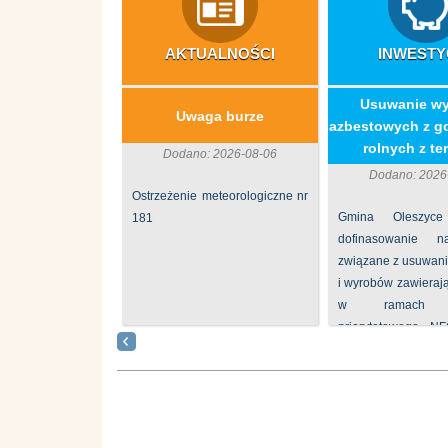
AKTUALNOŚCI
INWESTY
​Usuwanie w
Uwaga burze
azbestowych z g
rolnych z ter
Dodano: 2026-08-06
Dodano: 2026
Ostrzeżenie meteorologiczne nr
Gmina Oleszyce
181
dofinasowanie 
związane z usuwan
i wyrobów zawieraj
w ramach p
priorytetowego N
„Usuwanie odpadów 