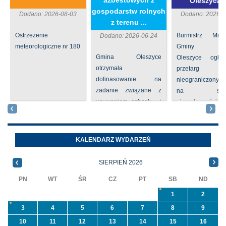
azbestowych z
Oleszycac
gospodarstw rolnych
Dodano: 2026-08-03
Dodano: 2026-0
z terenu ...
Ostrzeżenie
Burmistrz Mia
Dodano: 2026-06-24
meteorologiczne nr 180
Gminy
Gmina Oleszyce
Oleszyce ogła
otrzymała
przetarg
dofinasowanie na
nieograniczony 
zadanie związane z
na sprze
usuwaniem azbestu i
nieruchomości nr
wyrobów zawierających
położone
azbest w ramach
Oleszycach przy
programu
Orzeszkowej. W
KALENDARZ WYDARZEŃ
priorytetowego
informacji ...
NFOŚiGW pn.
SIERPIEŃ 2026
„Usuwanie odpadów ...
PN
WT
ŚR
CZ
PT
SB
ND
1
2
3
4
5
6
7
8
9
10
11
12
13
14
15
16