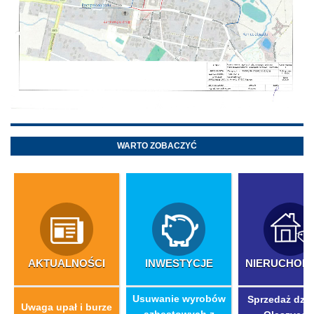
WARTO ZOBACZYĆ
AKTUALNOŚCI
INWESTYCJE
NIERUCHOM
​Usuwanie wyrobów
Sprzedaż dzia
Uwaga upał i burze