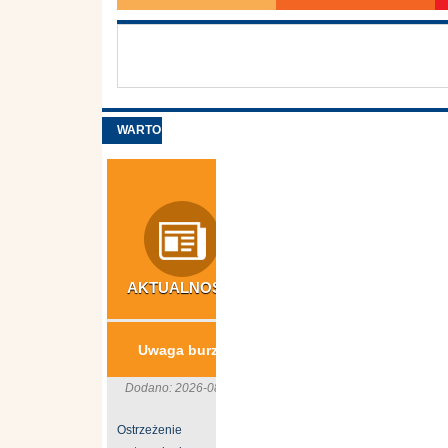
WARTO
ZOBACZYĆ
AKTUALNOŚCI
INWESTYCJE
N
​Usuwanie wyrobów
S
Uwaga burze
azbestowych z
gospodarstw rolnych
Dodano: 2026-08-06
z terenu ...
Ostrzeżenie
B
Dodano: 2026-06-24