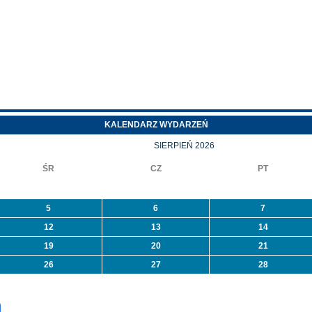
miny
weszły w życie zmiany
leszyce ogłasza I
w Programie „Czyste
rzetarg
Powietrze”.
ieograniczony ustny
Najważniejsze zmiany
na sprzedaż
to:
ieruchomości nr 573/1
położonej w
leszycach przy ulicy
KALENDARZ WYDARZEŃ
rzeszkowej. Więcej
formacji ...
SIERPIEŃ 2026
ŚR
CZ
PT
5
6
7
12
13
14
19
20
21
26
27
28