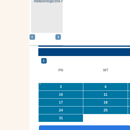
meteorologiczne nr 181
G
Gmina Oleszyce
O
otrzymała
p
dofinasowanie na
n
zadanie związane z
usuwaniem azbestu i
n
wyrobów zawierających
azbest w ramach
O
programu
O
priorytetowego
in
NFOŚiGW pn.
PN
WT
„Usuwanie odpadów ...
3
4
10
11
17
18
24
25
31