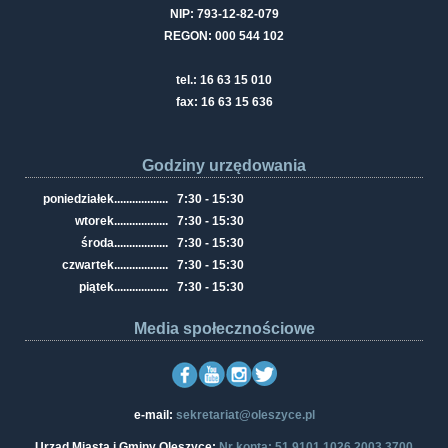
NIP: 793-12-82-079
REGON: 000 544 102
tel.: 16 63 15 010
fax: 16 63 15 636
Godziny urzędowania
poniedziałek
..................
7:30 - 15:30
wtorek
..................
7:30 - 15:30
środa
..................
7:30 - 15:30
czwartek
..................
7:30 - 15:30
piątek
..................
7:30 - 15:30
Media społecznościowe
e-mail:
sekretariat@oleszyce.pl
Urząd Miasta i Gminy Oleszyce:
Nr konta: 51 9101 1026 2003 3700