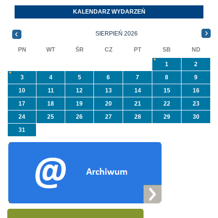
programu
Orzeszkowej. W
KALENDARZ WYDARZEŃ
priorytetowego
informacji ...
NFOŚiGW pn.
SIERPIEŃ 2026
„Usuwanie odpadów ...
PN
WT
ŚR
CZ
PT
SB
ND
1
2
3
4
5
6
7
8
9
10
11
12
13
14
15
16
17
18
19
20
21
22
23
24
25
26
27
28
29
30
31