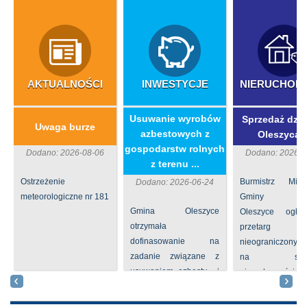
AKTUALNOŚCI
INWESTYCJE
NIERUCHOM
​Usuwanie wyrobów
Sprzedaż dzia
Uwaga burze
azbestowych z
Oleszycac
gospodarstw rolnych
Dodano: 2026-08-06
Dodano: 2026-0
z terenu ...
Ostrzeżenie
Burmistrz Mia
Dodano: 2026-06-24
meteorologiczne nr 181
Gminy
Gmina Oleszyce
Oleszyce ogła
otrzymała
przetarg
dofinasowanie na
nieograniczony 
zadanie związane z
na sprze
usuwaniem azbestu i
nieruchomości nr
wyrobów zawierających
położone
azbest w ramach
Oleszycach przy