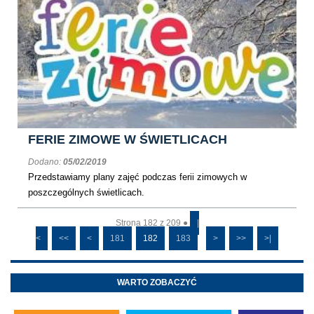
FERIE ZIMOWE W ŚWIETLICACH
Dodano:
05/02/2019
Przedstawiamy plany zajęć podczas ferii zimowych w
poszczególnych świetlicach.
Strona 182 z 209 ●
|
<
<<
<
181
182
183
>
>>
>|
WARTO ZOBACZYĆ