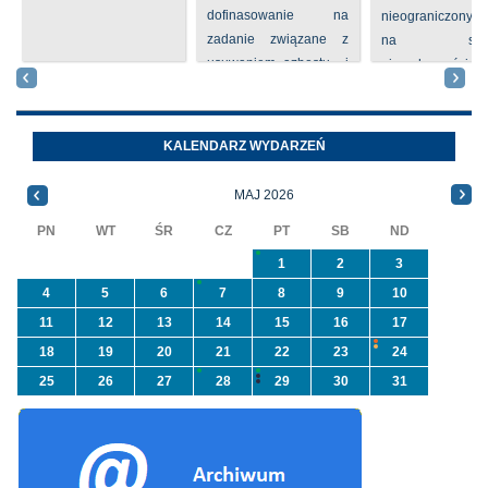
dofinasowanie na
nieograniczony 
zadanie związane z
na sprze
usuwaniem azbestu i
nieruchomości nr
wyrobów zawierających
położone
azbest w ramach
Oleszycach przy
programu
Orzeszkowej. W
KALENDARZ WYDARZEŃ
priorytetowego
informacji ...
NFOŚiGW pn.
MAJ 2026
„Usuwanie odpadów ...
PN
WT
ŚR
CZ
PT
SB
ND
1
2
3
4
5
6
7
8
9
10
11
12
13
14
15
16
17
18
19
20
21
22
23
24
25
26
27
28
29
30
31