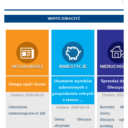
WARTO ZOBACZYĆ
AKTUALNOŚCI
INWESTYCJE
NIERUCHOM
​Usuwanie wyrobów
Sprzedaż dzia
Uwaga upał i burze
azbestowych z
Oleszycac
gospodarstw rolnych
Dodano: 2026-08-03
Dodano: 2026-0
z terenu ...
Ostrzeżenie
Burmistrz Mia
Dodano: 2026-06-24
meteorologiczne nr 180
Gminy
Gmina Oleszyce
Oleszyce ogła
otrzymała
przetarg