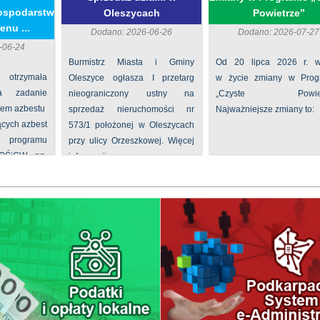
ospodarstw
Oleszycach
Powietrze”
enu ...
Dodano: 2026-06-26
Dodano: 2026-07-27
-06-24
Burmistrz Miasta i Gminy
Od 20 lipca 2026 r. w
 otrzymała
Oleszyce ogłasza I przetarg
w życie zmiany w Prog
na zadanie
nieograniczony ustny na
„Czyste Powietr
iem azbestu
sprzedaż nieruchomości nr
Najważniejsze zmiany to:
ących azbest
573/1 położonej w Oleszycach
rogramu
przy ulicy Orzeszkowej. Więcej
FOŚiGW pn.
informacji ...
...