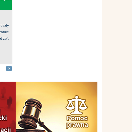
eszły
ramie
ze”.