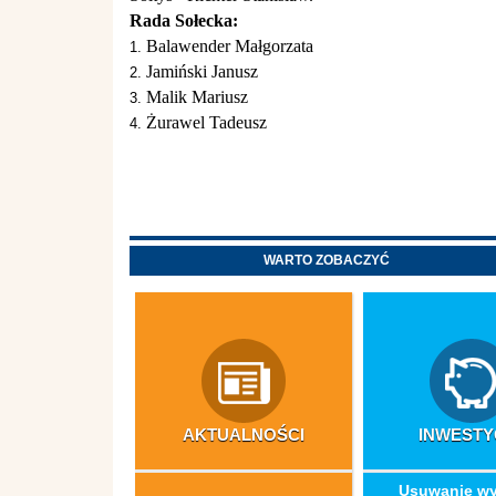
Rada Sołecka:
Balawender Małgorzata
Jamiński Janusz
Malik Mariusz
Żurawel Tadeusz
WARTO ZOBACZYĆ
AKTUALNOŚCI
INWESTY
​Usuwanie w