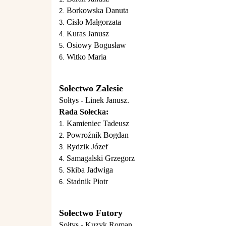
Borkowska Danuta
Cisło Małgorzata
Kuras Janusz
Osiowy Bogusław
Witko Maria
Sołectwo Zalesie
Sołtys - Linek Janusz.
Rada Sołecka:
Kamieniec Tadeusz
Powroźnik Bogdan
Rydzik Józef
Samagalski Grzegorz
Skiba Jadwiga
Stadnik Piotr
Sołectwo Futory
Sołtys - Kuzyk Roman.