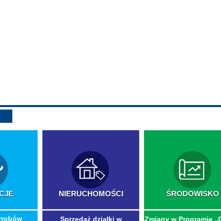
CJE
NIERUCHOMOŚCI
ŚRODOWISKO
yrobów
Sprzedaż działki w
Zmiany w Programie „