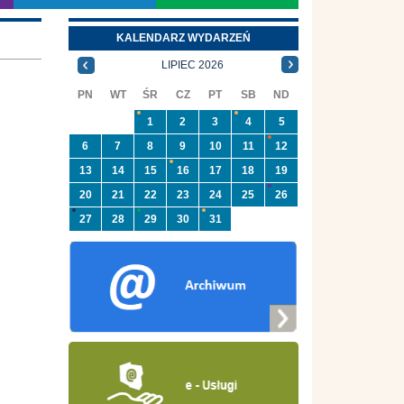
KALENDARZ WYDARZEŃ
LIPIEC 2026
PN
WT
ŚR
CZ
PT
SB
ND
1
2
3
4
5
6
7
8
9
10
11
12
13
14
15
16
17
18
19
20
21
22
23
24
25
26
27
28
29
30
31