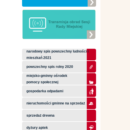
narodowy spis powszechny ludności i
mieszkań 2021
powszechny spis rolny 2020
miejsko-gminny ośrodek
pomocy społecznej
gospodarka odpadami
nieruchomości gminne na sprzedaż
sprzedaż drewna
dyżury aptek