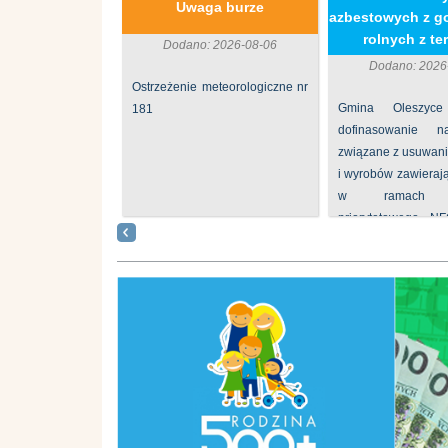
Uwaga burze
azbestowych z g
rolnych z ter
Dodano: 2026-08-06
Dodano: 2026
Ostrzeżenie meteorologiczne nr
Gmina Oleszyce
181
dofinasowanie 
związane z usuwan
i wyrobów zawieraj
w ramach p
priorytetowego N
„Usuwanie odpadów 