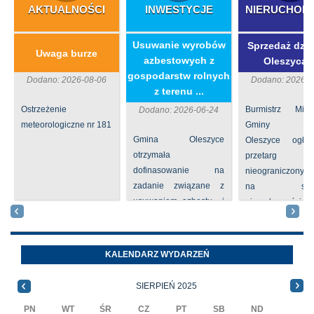
AKTUALNOŚCI
INWESTYCJE
NIERUCHOM
​Usuwanie wyrobów
Sprzedaż dzia
Uwaga burze
azbestowych z
Oleszycac
gospodarstw rolnych
Dodano: 2026-08-06
Dodano: 2026-0
z terenu ...
Ostrzeżenie
Burmistrz Mia
Dodano: 2026-06-24
meteorologiczne nr 181
Gminy
Gmina Oleszyce
Oleszyce ogła
otrzymała
przetarg
dofinasowanie na
nieograniczony 
zadanie związane z
na sprze
usuwaniem azbestu i
nieruchomości nr
wyrobów zawierających
położone
azbest w ramach
Oleszycach przy
programu
Orzeszkowej. W
KALENDARZ WYDARZEŃ
priorytetowego
informacji ...
NFOŚiGW pn.
SIERPIEŃ 2025
„Usuwanie odpadów ...
PN
WT
ŚR
CZ
PT
SB
ND