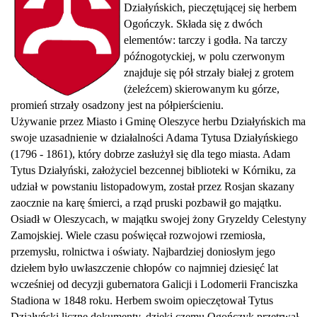
Działyńskich, pieczętującej się herbem
Ogończyk. Składa się z dwóch
elementów: tarczy i godła. Na tarczy
późnogotyckiej, w polu czerwonym
znajduje się pół strzały białej z grotem
(żeleźcem) skierowanym ku górze,
promień strzały osadzony jest na półpierścieniu.
Używanie przez Miasto i Gminę Oleszyce herbu Działyńskich ma
swoje uzasadnienie w działalności Adama Tytusa Działyńskiego
(1796 - 1861), który dobrze zasłużył się dla tego miasta. Adam
Tytus Działyński, założyciel bezcennej biblioteki w Kórniku, za
udział w powstaniu listopadowym, został przez Rosjan skazany
zaocznie na karę śmierci, a rząd pruski pozbawił go majątku.
Osiadł w Oleszycach, w majątku swojej żony Gryzeldy Celestyny
Zamojskiej. Wiele czasu poświęcał rozwojowi rzemiosła,
przemysłu, rolnictwa i oświaty. Najbardziej doniosłym jego
dziełem było uwłaszczenie chłopów co najmniej dziesięć lat
wcześniej od decyzji gubernatora Galicji i Lodomerii Franciszka
Stadiona w 1848 roku. Herbem swoim opieczętował Tytus
Działyński liczne dokumenty, dzięki czemu Ogończyk przetrwał