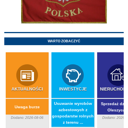
WARTO ZOBACZYĆ
AKTUALNOŚCI
INWESTYCJE
NIERUCHOM
​Usuwanie wyrobów
Sprzedaż dzia
Uwaga burze
azbestowych z
Oleszycac
gospodarstw rolnych
Dodano: 2026-08-06
Dodano: 2026-0
z terenu ...