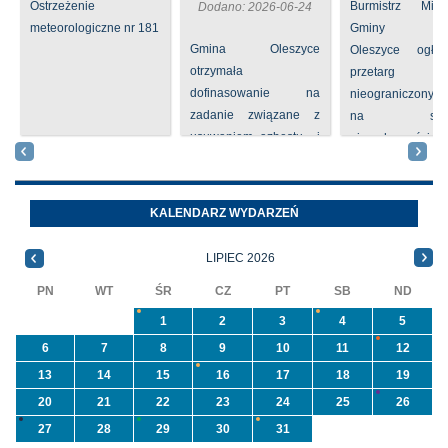
Ostrzeżenie
Burmistrz Mia
Dodano: 2026-06-24
meteorologiczne nr 181
Gminy
Gmina Oleszyce
Oleszyce ogła
otrzymała
przetarg
dofinasowanie na
nieograniczony 
zadanie związane z
na sprze
usuwaniem azbestu i
nieruchomości nr
wyrobów zawierających
położone
azbest w ramach
Oleszycach przy
programu
Orzeszkowej. W
KALENDARZ WYDARZEŃ
priorytetowego
informacji ...
NFOŚiGW pn.
LIPIEC 2026
„Usuwanie odpadów ...
PN
WT
ŚR
CZ
PT
SB
ND
1
2
3
4
5
6
7
8
9
10
11
12
13
14
15
16
17
18
19
20
21
22
23
24
25
26
27
28
29
30
31