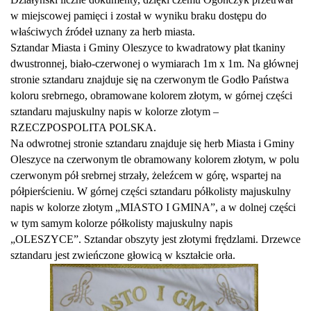
w miejscowej pamięci i został w wyniku braku dostępu do
właściwych źródeł uznany za herb miasta.
Sztandar Miasta i Gminy Oleszyce to kwadratowy płat tkaniny
dwustronnej, biało-czerwonej o wymiarach 1m x 1m. Na głównej
stronie sztandaru znajduje się na czerwonym tle Godło Państwa
koloru srebrnego, obramowane kolorem złotym, w górnej części
sztandaru majuskulny napis w kolorze złotym –
RZECZPOSPOLITA POLSKA.
Na odwrotnej stronie sztandaru znajduje się herb Miasta i Gminy
Oleszyce na czerwonym tle obramowany kolorem złotym, w polu
czerwonym pół srebrnej strzały, żeleźcem w górę, wspartej na
półpierścieniu. W górnej części sztandaru półkolisty majuskulny
napis w kolorze złotym „MIASTO I GMINA”, a w dolnej części
w tym samym kolorze półkolisty majuskulny napis
„OLESZYCE”. Sztandar obszyty jest złotymi frędzlami. Drzewce
sztandaru jest zwieńczone głowicą w kształcie orła.